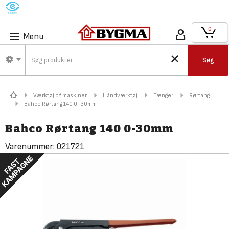
M
0
Menu
Søg
Værktøj og maskiner
Håndværktøj
Tænger
Rørtang
Bahco Rørtang 140 0-30mm
Bahco Rørtang 140 0-30mm
Varenummer:
021721