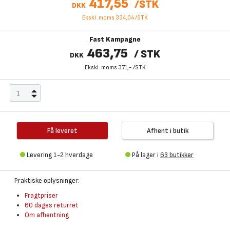
417,55
/
STK
DKK
Ekskl. moms 334,04
/
STK
Fast Kampagne
463,75
/
STK
DKK
Ekskl. moms 371,-
/
STK
Få leveret
Afhent i butik
Levering 1-2 hverdage
På lager i
63 butikker
Praktiske oplysninger:
Fragtpriser
60 dages returret
Om afhentning