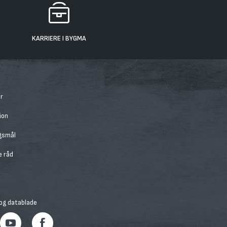
KARRIERE I BYGMA
r
ion
rgsmål
e råd
 og datablade