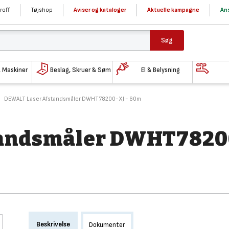
roff
Tøjshop
Aviser og kataloger
Aktuelle kampagne
Ans
Søg
& Maskiner
Beslag, Skruer & Søm
El & Belysning
DEWALT Laser Afstandsmåler DWHT78200-XJ - 60m
tandsmåler DWHT7820
Beskrivelse
Dokumenter