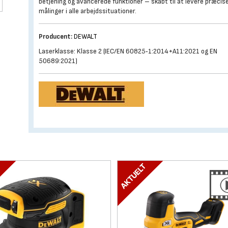
betjening og avancerede funktioner – skabt til at levere præcis
målinger i alle arbejdssituationer.
Producent:
DEWALT
Laserklasse: Klasse 2 (IEC/EN 60825‑1:2014+A11:2021 og EN
50689:2021)