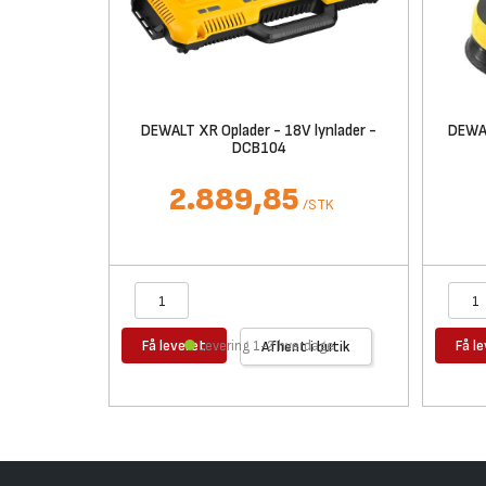
DEWALT XR Oplader - 18V lynlader -
DEWAL
DCB104
2.889,85
/
STK
Få leveret
Få l
Levering 1-2 hverdage
Afhent i butik