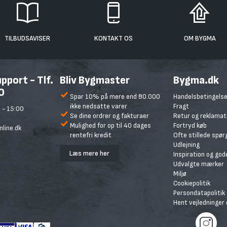
TILBUDSAVISER
KONTAKT OS
OM BYGMA
port - Tlf.
Bliv Bygmaster
Bygma.dk
0
Spar 10% på mere end 80.000
Handelsbetingelse
ikke nedsatte varer
Fragt
 - 15:00
Se dine ordrer og fakturaer
Retur og reklamat
Mulighed for op til 40 dages
Fortryd køb
line.dk
rentefri kredit
Ofte stillede spø
Udlejning
Læs mere her
Inspiration og god
Udvalgte mærker
Miljø
Cookiepolitik
Persondatapolitik
Hent vejledninger