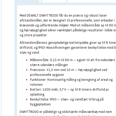
Med DEWALT DWHT78200 får du en præcis og robust laser
afstandsmåler, der er designet til professionelle, som arbejder i
krævende og udfordrende miljøer. Med et måleområde op til 60 
og høj nøjagtighed sikrer værktøjet pålidelige resultater i både 
og store projekter.
Afstandsmålerens genopladelige batteripakke giver op til 8 time
driftstid, og IP65-klassificeringen garanterer beskyttelse mod 
støv og vand.
Måleområde: 0,15 m til 60 m – egnet til alt fra indendørs 
større udendørs målinger
Præcision: ±1,5 mm ved 10 m – høj nøjagtighed ved
professionelle opgaver
Funktioner: Kontinuerlig måling og beregning af areal og
volumen
Batteri: 1500 mAh, 3,7 V – op til 8 timers driftstid pr.
opladning
Beskyttelse: IP65 – støv- og vandtæt til brug på
byggepladsen
DWHT78200 er pålideligt og slidstærkt måleværktøj med nem