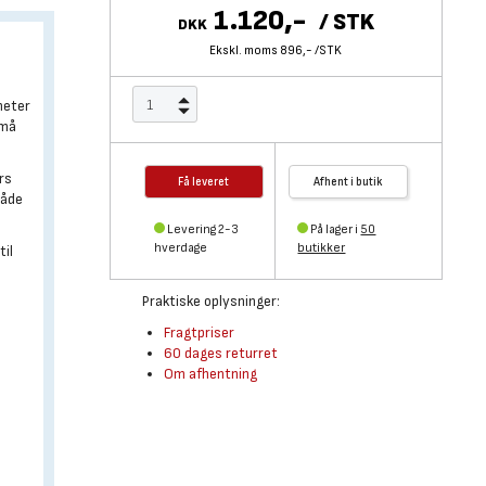
1.120,-
/
STK
DKK
Ekskl. moms 896,-
/
STK
meter
små
rs
Få leveret
Afhent i butik
både
Levering 2-3
På lager i
50
hverdage
butikker
til
Praktiske oplysninger:
Fragtpriser
60 dages returret
Om afhentning