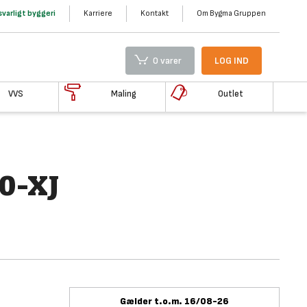
varligt byggeri
Karriere
Kontakt
Om Bygma Gruppen
0 varer
LOG IND
VVS
Maling
Outlet
0-XJ
Gælder t.o.m. 16/08-26