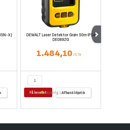
35N-XJ
DEWALT Laser Detektor Grøn 50m IP54
DEWALT XR 
DE0892G
1.484,10
8
/
STK
Få leveret
Få levere
k
Levering 1-2 hverdage
Afhent i butik