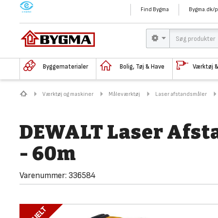
M
Find Bygma
Bygma.dk/p
Byggematerialer
Bolig, Tøj & Have
Værktøj 
Værktøj og maskiner
Måleværktøj
Laser afstandsmåler
DEWALT Laser Afs
- 60m
Varenummer:
336584