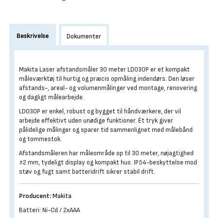
Beskrivelse
Dokumenter
Makita Laser afstandsmåler 30 meter LD030P er et kompakt
måleværktøj til hurtig og præcis opmåling indendørs. Den løser
afstands-, areal- og volumenmålinger ved montage, renovering
og dagligt målearbejde.
LD030P er enkel, robust og bygget til håndværkere, der vil
arbejde effektivt uden unødige funktioner. Ét tryk giver
pålidelige målinger og sparer tid sammenlignet med målebånd
og tommestok.
Afstandsmåleren har måleområde op til 30 meter, nøjagtighed
±2 mm, tydeligt display og kompakt hus. IP54-beskyttelse mod
støv og fugt samt batteridrift sikrer stabil drift.
Producent:
Makita
Batteri: Ni-Cd / 2xAAA