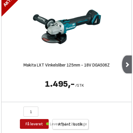
Makita LXT Vinkelsliber 125mm - 18V DGA506Z
1.495,-
/
STK
Få leveret
Levering 1-2 hverdage
Afhent i butik