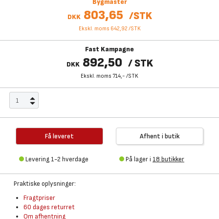
Bygmaster
803,65
/
STK
DKK
Ekskl. moms 642,92
/
STK
Fast Kampagne
892,50
/
STK
DKK
Ekskl. moms 714,-
/
STK
Få leveret
Afhent i butik
Levering 1-2 hverdage
På lager i
18 butikker
Praktiske oplysninger:
Fragtpriser
60 dages returret
Om afhentning