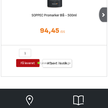
SOPPEC Promarker Blå - 500ml
94,45
/
DS
Få leveret
Levering 1-2 hverdage
Afhent i butik