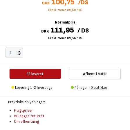
100,75
/
DS
DKK
Ekskl. moms 80,60
/
DS
Normalpris
111,95
/
DS
DKK
Ekskl. moms 89,56
/
DS
Få leveret
Afhent i butik
Levering 1-2 hverdage
På lager i
9 butikker
Praktiske oplysninger:
Fragtpriser
60 dages returret
Om afhentning