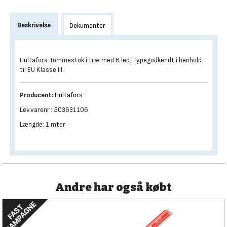
Beskrivelse
Dokumenter
Hultafors Tommestok i træ med 6 led. Typegodkendt i henhold
til EU Klasse III.
Producent:
Hultafors
Lev.varenr.: 503631106
Længde: 1 mter
Andre har også købt