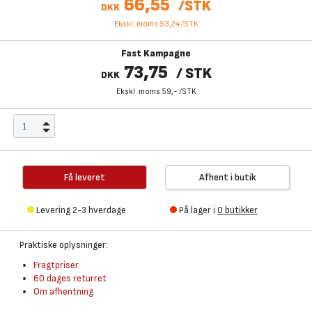
66,55
/
STK
DKK
Ekskl. moms 53,24
/
STK
Fast Kampagne
73,75
/
STK
DKK
Ekskl. moms 59,-
/
STK
Få leveret
Afhent i butik
Levering 2-3 hverdage
På lager i
0 butikker
Praktiske oplysninger:
Fragtpriser
60 dages returret
Om afhentning