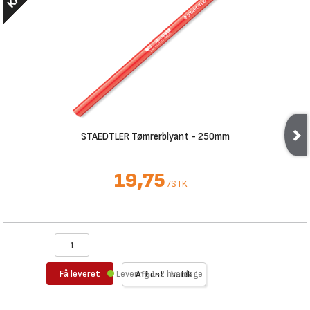
STAEDTLER Tømrerblyant - 250mm
19,75
/
STK
Få leveret
Levering 1-2 hverdage
Afhent i butik