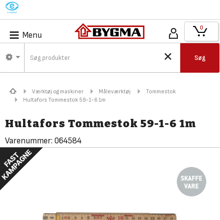
M
0
Menu
Søg
Værktøj og maskiner
Måleværktøj
Tommestok
Hultafors Tommestok 59-1-6 1m
Hultafors Tommestok 59-1-6 1m
Varenummer:
064584