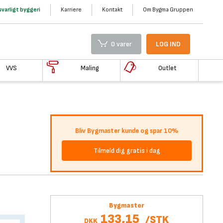
varligt byggeri
Karriere
Kontakt
Om Bygma Gruppen
0 varer
LOG IND
VVS
Maling
Outlet
Bliv Bygmaster kunde og spar 10%
Tilmeld dig gratis i dag
Bygmaster
133,15
/
STK
DKK