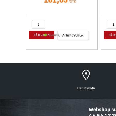
161,05
/
STK
Få leveret
Få l
Levering 1-2 hverdage
Afhent i butik
FIND BYGMA
Webshop sup
44 54 17 3