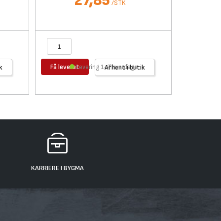
27,85
/
STK
Få leveret
Få levere
k
Levering 1-2 hverdage
Afhent i butik
KARRIERE I BYGMA