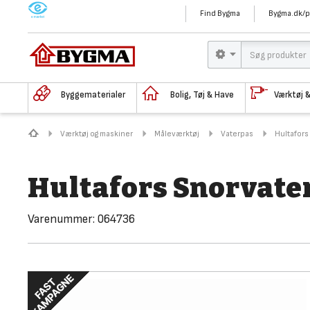
M
Find Bygma
Bygma.dk/p
Byggematerialer
Bolig, Tøj & Have
Værktøj 
Værktøj og maskiner
Måleværktøj
Vaterpas
Hultafor
Hultafors Snorvat
Varenummer:
064736