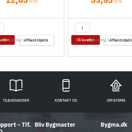
11,65
53,95
/
STK
/
STK
everet
Få leveret
Levering 1-2 hverdage
Afhent i butik
Levering 1-2 hverdage
Afhent i buti
TILBUDSAVISER
KONTAKT OS
OM BYGMA
port - Tlf.
Bliv Bygmaster
Bygma.dk
0