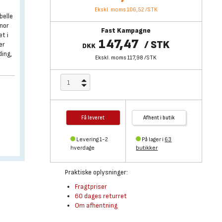
Ekskl. moms 106,52
/
STK
belle
snor
Fast Kampagne
et i
147,47
/
STK
er
DKK
ding,
Ekskl. moms 117,98
/
STK
Få leveret
Afhent i butik
Levering 1-2
På lager i
63
hverdage
butikker
Praktiske oplysninger:
Fragtpriser
60 dages returret
Om afhentning