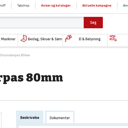
roff
Tøjshop
Aviser og kataloger
Aktuelle kampagne
Ans
Søg
& Maskiner
Beslag, Skruer & Søm
El & Belysning
s Snorvaterpas 80mm
erpas 80mm
Beskrivelse
Dokumenter