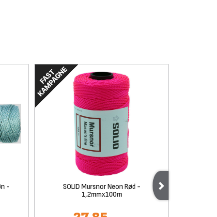
øn -
SOLID Mursnor Neon Rød -
Hulta
1,2mmx100m