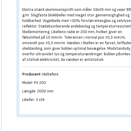
Ekstra stærk aluminiumsprofil som måler 59x26 mm og vejer 8
g/m. Slagfaste bloklibeller med meget stor gennemsigtighed og
holdbarhed. Vagelibelle med +30% forstørrelsesglas og selvlys
reflektor. Stødabsorberende endebeslag og temperaturresisten
libellemontering. Libellens radie er 200 mm, hvilket giver en
følsomhed på 10 mm/m. Tolerancen i normal pos ±0,5 mm/m,
omvendt pos ±0,5 mm/m. Væsken i libellen er en farvet, letflyd
olieblanding, som giver boblen optimal bevægelse. Modstandsdy
overfor ultraviolet lys og temperaturændringer. Boblen påvirkes
af statisk elektricitet, da væsken er antistatisk.
Producent:
Hultafors
Model: PV 200
Længde: 2000 mm
Libeller: 3 stk