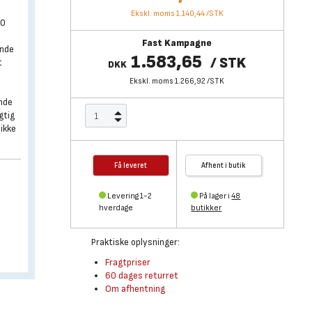
Ekskl. moms 1.140,44
/
STK
80
Fast Kampagne
ende
1.583,65
/
STK
t
DKK
Ekskl. moms 1.266,92
/
STK
ende
gtig
 ikke
Få leveret
Afhent i butik
Levering 1-2
På lager i
48
hverdage
butikker
Praktiske oplysninger:
Fragtpriser
60 dages returret
Om afhentning