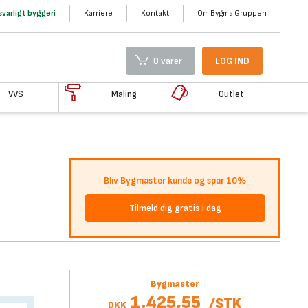
varligt byggeri
Karriere
Kontakt
Om Bygma Gruppen
0 varer
LOG IND
VVS
Maling
Outlet
Bliv Bygmaster kunde og spar 10%
Tilmeld dig gratis i dag
Bygmaster
1.425,55
/
STK
DKK