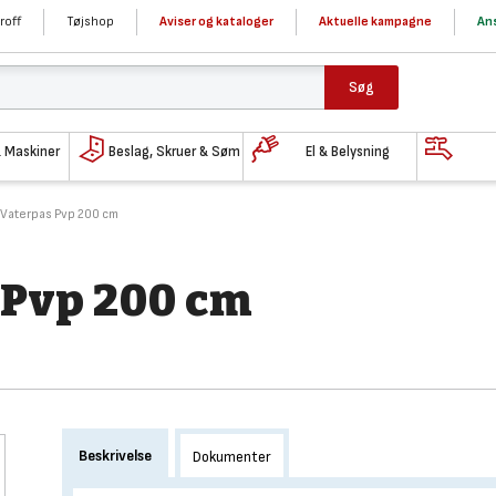
roff
Tøjshop
Aviser og kataloger
Aktuelle kampagne
Ans
Søg
& Maskiner
Beslag, Skruer & Søm
El & Belysning
 Vaterpas Pvp 200 cm
 Pvp 200 cm
Beskrivelse
Dokumenter