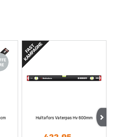
 cm
Hultafors Vaterpas Hv 600mm
Hultaf