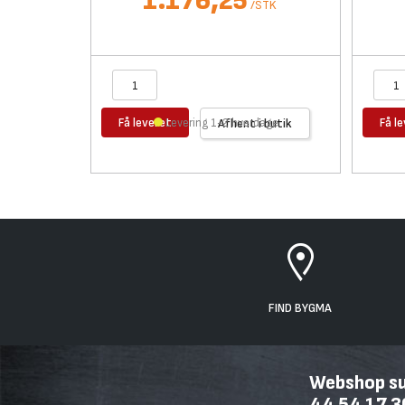
1.176,25
/
STK
Få leveret
Få l
Levering 1-2 hverdage
Afhent i butik
FIND BYGMA
Webshop sup
44 54 17 3