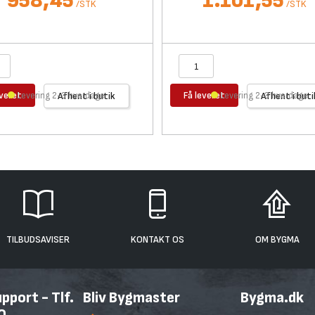
958,45
1.101,55
/
STK
/
STK
everet
Få leveret
Levering 2-3 hverdage
Afhent i butik
Levering 2-3 hverdage
Afhent i buti
TILBUDSAVISER
KONTAKT OS
OM BYGMA
port - Tlf.
Bliv Bygmaster
Bygma.dk
0