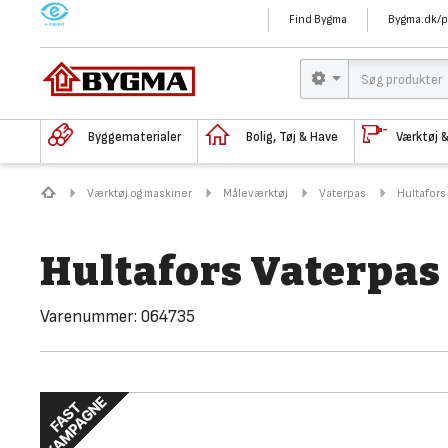
M
Find Bygma
Bygma.dk/p
Byggematerialer
Bolig, Tøj & Have
Værktøj 
Værktøj og maskiner
Måleværktøj
Vaterpas
Hultafors
Hultafors Vaterpas
Varenummer:
064735