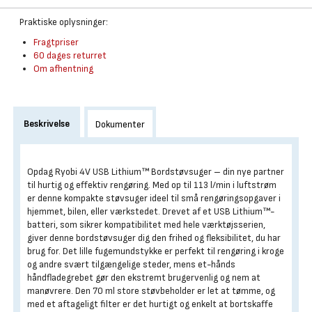
Praktiske oplysninger:
Fragtpriser
60 dages returret
Om afhentning
Beskrivelse
Dokumenter
Opdag Ryobi 4V USB Lithium™ Bordstøvsuger – din nye partner
til hurtig og effektiv rengøring. Med op til 113 l/min i luftstrøm
er denne kompakte støvsuger ideel til små rengøringsopgaver i
hjemmet, bilen, eller værkstedet. Drevet af et USB Lithium™-
batteri, som sikrer kompatibilitet med hele værktøjsserien,
giver denne bordstøvsuger dig den frihed og fleksibilitet, du har
brug for. Det lille fugemundstykke er perfekt til rengøring i kroge
og andre svært tilgængelige steder, mens et-hånds
håndfladegrebet gør den ekstremt brugervenlig og nem at
manøvrere. Den 70 ml store støvbeholder er let at tømme, og
med et aftageligt filter er det hurtigt og enkelt at bortskaffe