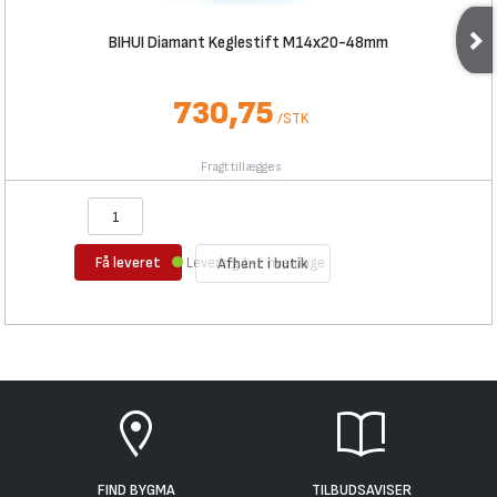
BIHUI Diamant Keglestift M14x20-48mm
730,75
/
STK
Fragt tillægges
Få leveret
Levering 1-2 hverdage
Afhent i butik
FIND BYGMA
TILBUDSAVISER