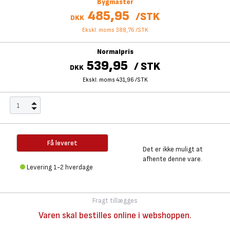
Bygmaster
485,95
/
STK
DKK
Ekskl. moms 388,76
/
STK
Normalpris
539,95
/
STK
DKK
Ekskl. moms 431,96
/
STK
Få leveret
Det er ikke muligt at
afhente denne vare.
Levering 1-2 hverdage
Fragt tillægges
Varen skal bestilles online i webshoppen.