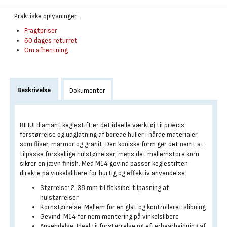
Praktiske oplysninger:
Fragtpriser
60 dages returret
Om afhentning
Beskrivelse
Dokumenter
BIHUI diamant keglestift er det ideelle værktøj til præcis
forstørrelse og udglatning af borede huller i hårde materialer
som fliser, marmor og granit. Den koniske form gør det nemt at
tilpasse forskellige hulstørrelser, mens det mellemstore korn
sikrer en jævn finish. Med M14 gevind passer keglestiften
direkte på vinkelslibere for hurtig og effektiv anvendelse.
Størrelse: 2-38 mm til fleksibel tilpasning af
hulstørrelser
Kornstørrelse: Mellem for en glat og kontrolleret slibning
Gevind: M14 for nem montering på vinkelslibere
Anvendelse: Ideel til forstørrelse og efterbearbejdning af