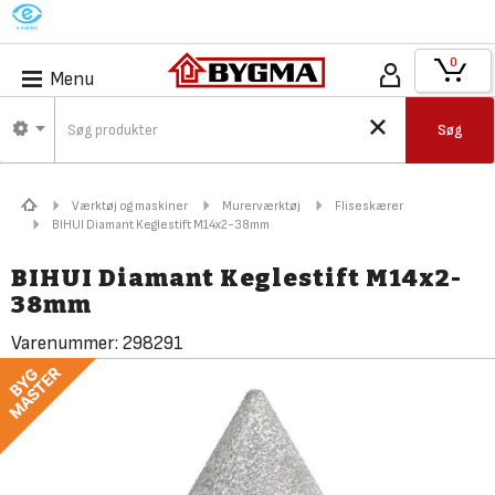
M
0
Menu
Søg
Værktøj og maskiner
Murerværktøj
Fliseskærer
BIHUI Diamant Keglestift M14x2-38mm
BIHUI Diamant Keglestift M14x2-
38mm
Varenummer:
298291