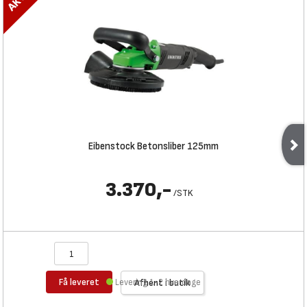
Eibenstock Betonsliber 125mm
3.370,-
/
STK
Få leveret
Levering 1-2 hverdage
Afhent i butik