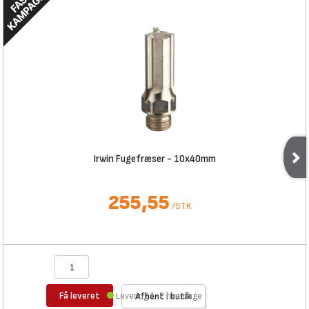
Irwin Fugefræser - 10x40mm
255,55
/
STK
Få leveret
Levering 1-2 hverdage
Afhent i butik