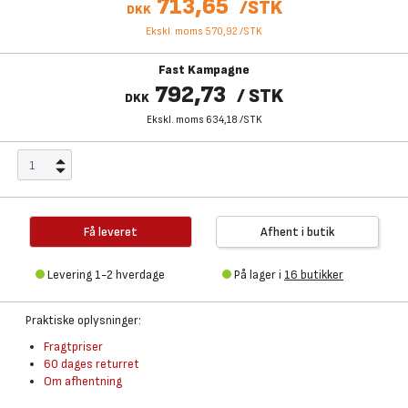
713,65
/
STK
DKK
Ekskl. moms 570,92
/
STK
Fast Kampagne
792,73
/
STK
DKK
Ekskl. moms 634,18
/
STK
Få leveret
Afhent i butik
Levering 1-2 hverdage
På lager i
16 butikker
Praktiske oplysninger:
Fragtpriser
60 dages returret
Om afhentning