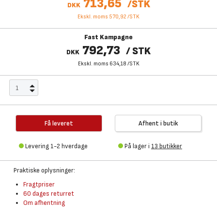
713,65
/
STK
DKK
Ekskl. moms 570,92
/
STK
Fast Kampagne
792,73
/
STK
DKK
Ekskl. moms 634,18
/
STK
Få leveret
Afhent i butik
Levering 1-2 hverdage
På lager i
13 butikker
Praktiske oplysninger:
Fragtpriser
60 dages returret
Om afhentning