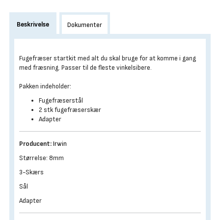
Beskrivelse
Dokumenter
Fugefræser startkit med alt du skal bruge for at komme i gang
med fræsning. Passer til de fleste vinkelsibere.
Pakken indeholder:
Fugefræserstål
2 stk fugefræserskær
Adapter
Producent:
Irwin
Størrelse: 8mm
3-Skærs
Sål
Adapter