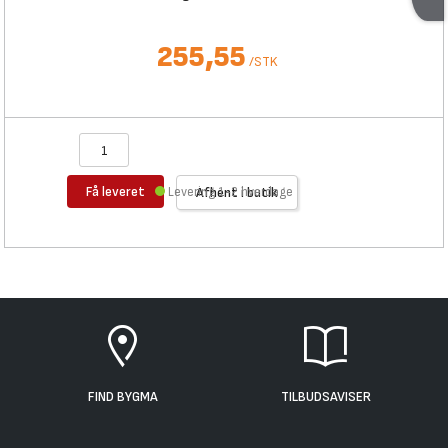
255,55
/
STK
Få leveret
Levering 1-2 hverdage
Afhent i butik
FIND BYGMA
TILBUDSAVISER