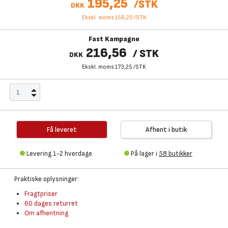
195,25
/
STK
DKK
Ekskl. moms 156,20
/
STK
Fast Kampagne
216,56
/
STK
DKK
Ekskl. moms 173,25
/
STK
Få leveret
Afhent i butik
Levering 1-2 hverdage
På lager i
58 butikker
Praktiske oplysninger:
Fragtpriser
60 dages returret
Om afhentning