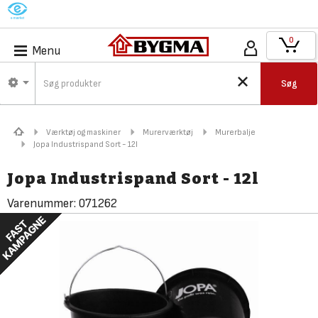
M
0
Menu
Søg
Værktøj og maskiner
Murerværktøj
Murerbalje
Jopa Industrispand Sort - 12l
Jopa Industrispand Sort - 12l
Varenummer:
071262