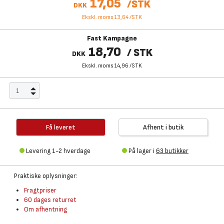
17,05
/
STK
DKK
Ekskl. moms 13,64
/
STK
Fast Kampagne
18,70
/
STK
DKK
Ekskl. moms 14,96
/
STK
Få leveret
Afhent i butik
Levering 1-2 hverdage
På lager i
63 butikker
Praktiske oplysninger:
Fragtpriser
60 dages returret
Om afhentning