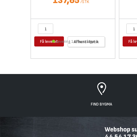
137,65
/
STK
Få leveret
Få l
Levering 1-2 hverdage
Afhent i butik
FIND BYGMA
Webshop sup
44 54 17 3