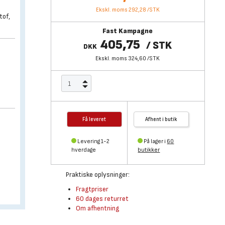
Ekskl. moms 292,28
/
STK
tof,
Fast Kampagne
405,75
/
STK
DKK
Ekskl. moms 324,60
/
STK
Få leveret
Afhent i butik
Levering 1-2
På lager i
60
hverdage
butikker
Praktiske oplysninger:
Fragtpriser
60 dages returret
Om afhentning