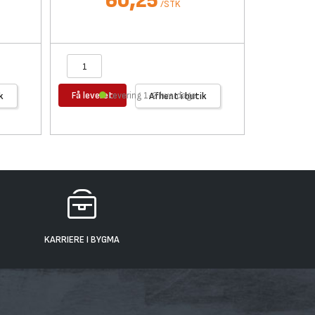
60,25
/
STK
Få leveret
Få levere
k
Levering 1-2 hverdage
Afhent i butik
KARRIERE I BYGMA