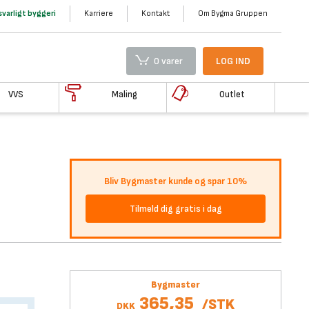
varligt byggeri
Karriere
Kontakt
Om Bygma Gruppen
0 varer
LOG IND
VVS
Maling
Outlet
Bliv Bygmaster kunde og spar 10%
Tilmeld dig gratis i dag
Bygmaster
365,35
/
STK
DKK