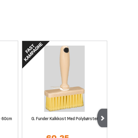
- 60cm
G. Funder Kalkkost Med Polybørster
SPREHN 