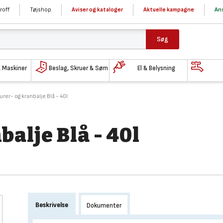
roff
Tøjshop
Aviser og kataloger
Aktuelle kampagne
Ans
Søg
& Maskiner
Beslag, Skruer & Søm
El & Belysning
urer- og kranbalje Blå - 40l
alje Blå - 40l
Beskrivelse
Dokumenter