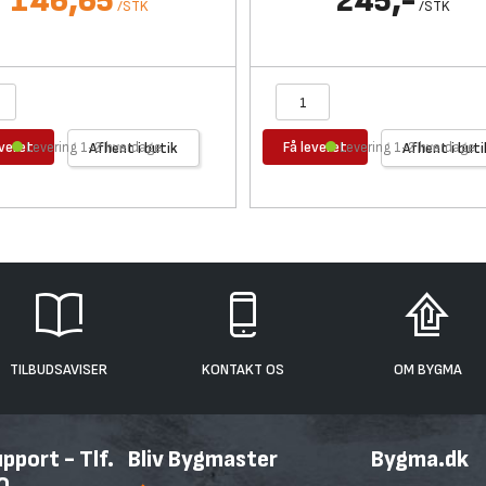
146,65
245,-
/
STK
/
STK
everet
Få leveret
Levering 1-2 hverdage
Afhent i butik
Levering 1-2 hverdage
Afhent i buti
TILBUDSAVISER
KONTAKT OS
OM BYGMA
port - Tlf.
Bliv Bygmaster
Bygma.dk
0