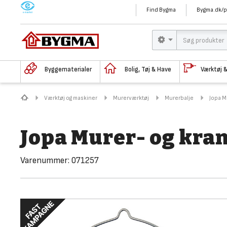
M
Find Bygma
Bygma.dk/p
Byggematerialer
Bolig, Tøj & Have
Værktøj 
Værktøj og maskiner
Murerværktøj
Murerbalje
Jopa M
Jopa Murer- og kranb
Varenummer:
071257