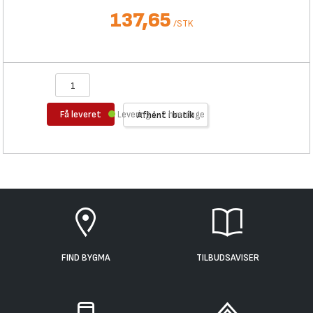
137,65
/
STK
Få leveret
Levering 1-2 hverdage
Afhent i butik
FIND BYGMA
TILBUDSAVISER