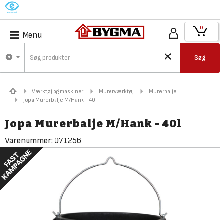
M
0
Menu
Søg
Værktøj og maskiner
Murerværktøj
Murerbalje
Jopa Murerbalje M/Hank - 40l
Jopa Murerbalje M/Hank - 40l
Varenummer:
071256