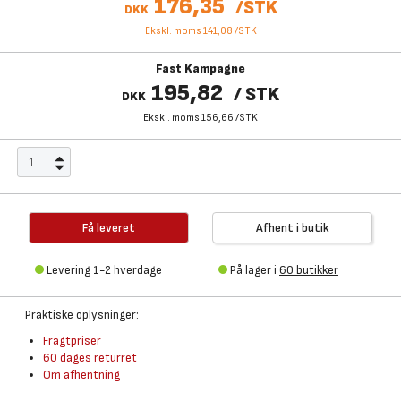
176,35
/
STK
DKK
Ekskl. moms 141,08
/
STK
Fast Kampagne
195,82
/
STK
DKK
Ekskl. moms 156,66
/
STK
Få leveret
Afhent i butik
Levering 1-2 hverdage
På lager i
60 butikker
Praktiske oplysninger:
Fragtpriser
60 dages returret
Om afhentning