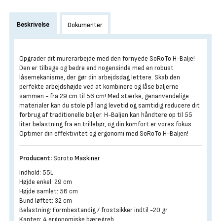
Beskrivelse
Dokumenter
Opgrader dit murerarbejde med den fornyede SoRoTo H-Balje!
Den er tilbage og bedre end nogensinde med en robust
låsemekanisme, der gør din arbejdsdag lettere. Skab den
perfekte arbejdshøjde ved at kombinere og låse baljerne
sammen - fra 29 cm til 56 cm! Med stærke, genanvendelige
materialer kan du stole på lang levetid og samtidig reducere dit
forbrug af traditionelle baljer. H-Baljen kan håndtere op til 55
liter belastning fra en trillebør, og din komfort er vores fokus.
Optimer din effektivitet og ergonomi med SoRoTo H-Baljen!
Producent:
Soroto Maskiner
Indhold: 55L
Højde enkel: 29 cm
Højde samlet: 56 cm
Bund løftet: 32 cm
Belastning: Formbestandig / frostsikker indtil -20 gr.
Kanten: 4 ergonomiske bæregreb