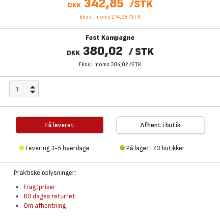
342,85
/
STK
DKK
Ekskl. moms 274,28
/
STK
Fast Kampagne
380,02
/
STK
DKK
Ekskl. moms 304,02
/
STK
Få leveret
Afhent i butik
Levering 3-5 hverdage
På lager i
23 butikker
Praktiske oplysninger:
Fragtpriser
60 dages returret
Om afhentning