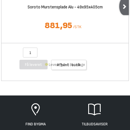
Soroto Murstensplade Alu - 49x95x405cm
881,95
/
STK
Få leveret
Levering 2-3 hverdage
Afhent i butik
FIND BYGMA
TILBUDSAVISER