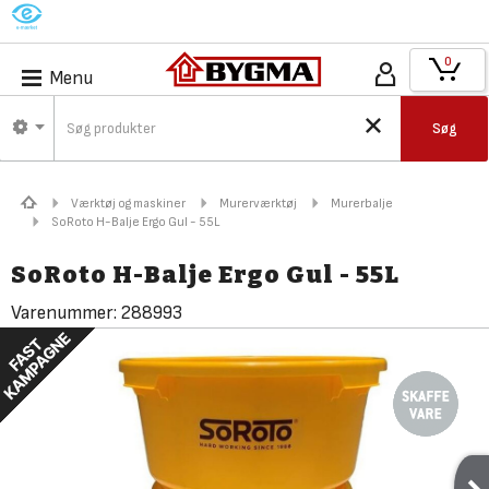
M
0
Menu
Søg
Værktøj og maskiner
Murerværktøj
Murerbalje
SoRoto H-Balje Ergo Gul - 55L
SoRoto H-Balje Ergo Gul - 55L
Varenummer:
288993