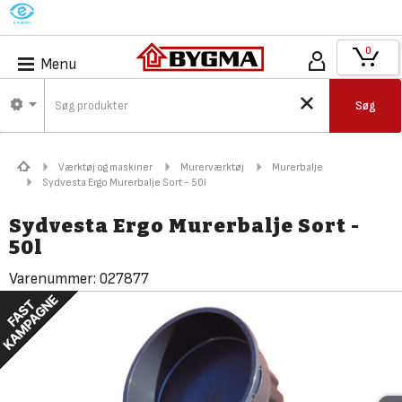
M
0
Menu
Søg
Værktøj og maskiner
Murerværktøj
Murerbalje
Sydvesta Ergo Murerbalje Sort - 50l
Sydvesta Ergo Murerbalje Sort -
50l
Varenummer:
027877