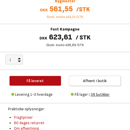
Bygmaster
561,55
/
STK
DKK
Ekskl. moms 449,24
/
STK
Fast Kampagne
623,61
/
STK
DKK
Ekskl. moms 498,89
/
STK
Få leveret
Afhent i butik
Levering 1-3 hverdage
På lager i
58 butikker
Praktiske oplysninger:
Fragtpriser
60 dages returret
Om afhentning