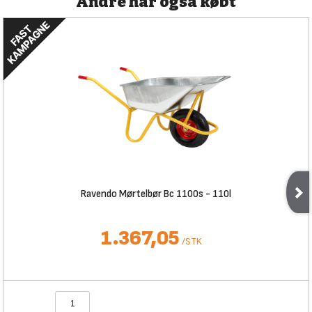
Andre har også købt
Ravendo Mørtelbør Bc 1100s - 110l
1.367,05
/
STK