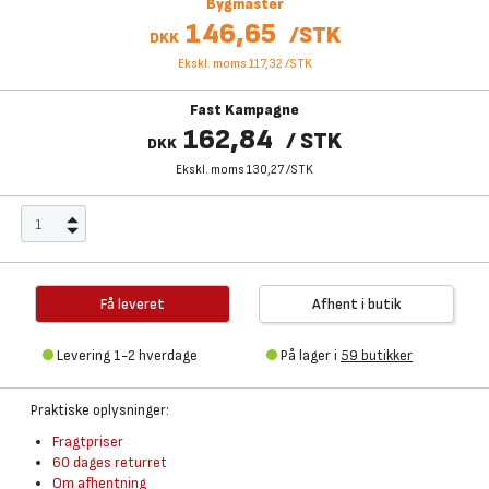
Bygmaster
146,65
/
STK
DKK
Ekskl. moms 117,32
/
STK
Fast Kampagne
162,84
/
STK
DKK
Ekskl. moms 130,27
/
STK
Få leveret
Afhent i butik
Levering 1-2 hverdage
På lager i
59 butikker
Praktiske oplysninger:
Fragtpriser
60 dages returret
Om afhentning