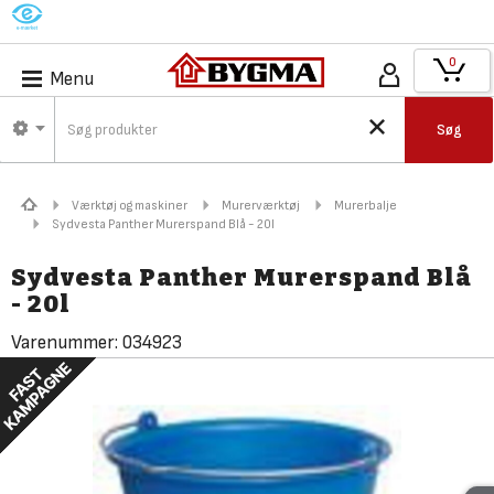
M
0
Menu
Søg
Værktøj og maskiner
Murerværktøj
Murerbalje
Sydvesta Panther Murerspand Blå - 20l
Sydvesta Panther Murerspand Blå
- 20l
Varenummer:
034923