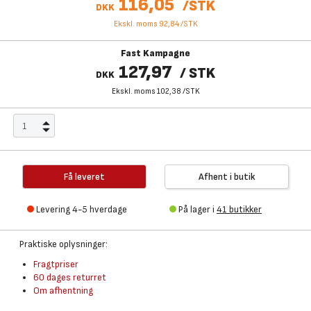
116,05
/
STK
DKK
Ekskl. moms 92,84
/
STK
Fast Kampagne
127,97
/
STK
DKK
Ekskl. moms 102,38
/
STK
Få leveret
Afhent i butik
Levering 4-5 hverdage
På lager i
41 butikker
Praktiske oplysninger:
Fragtpriser
60 dages returret
Om afhentning