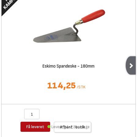
Eskimo Spandeske - 180mm
114,25
/
STK
Få leveret
Levering 1-2 hverdage
Afhent i butik