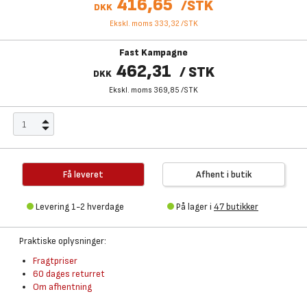
416,65
/
STK
DKK
Ekskl. moms 333,32
/
STK
Fast Kampagne
462,31
/
STK
DKK
Ekskl. moms 369,85
/
STK
Få leveret
Afhent i butik
Levering 1-2 hverdage
På lager i
47 butikker
Praktiske oplysninger:
Fragtpriser
60 dages returret
Om afhentning