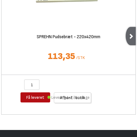
SPREHN Pudsebræt - 220x420mm
113,35
/
STK
Få leveret
Levering 1-2 hverdage
Afhent i butik