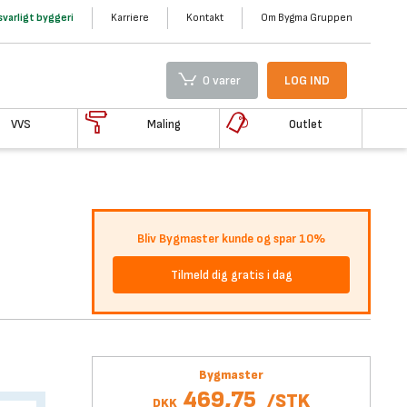
varligt byggeri
Karriere
Kontakt
Om Bygma Gruppen
0 varer
LOG IND
VVS
Maling
Outlet
Bliv Bygmaster kunde og spar 10%
Tilmeld dig gratis i dag
Bygmaster
469,75
/
STK
DKK