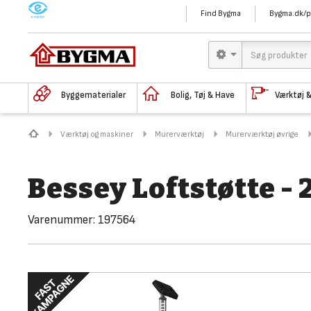
M
Find Bygma
Bygma.dk/p
Byggematerialer
Bolig, Tøj & Have
Værktøj 
Værktøj og maskiner
Murerværktøj
Murerværktøj øvrige
Bessey Loftstøtte -
Varenummer:
197564