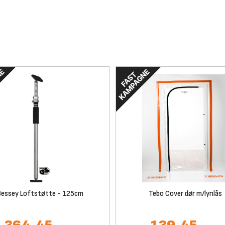
Bessey Loftstøtte - 125cm
Tebo Cover dør m/lynlås