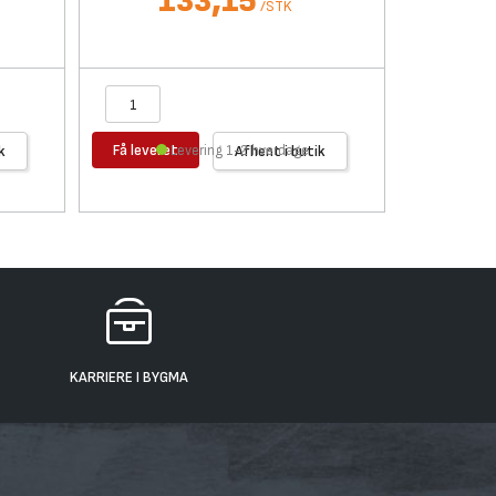
133,15
/
STK
Få leveret
Få levere
k
Levering 1-2 hverdage
Afhent i butik
KARRIERE I BYGMA