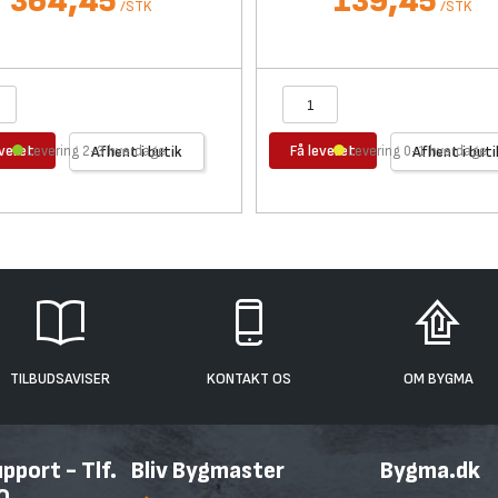
364,45
139,45
/
STK
/
STK
everet
Få leveret
Levering 2-3 hverdage
Afhent i butik
Levering 0-1 hverdage
Afhent i buti
TILBUDSAVISER
KONTAKT OS
OM BYGMA
port - Tlf.
Bliv Bygmaster
Bygma.dk
0