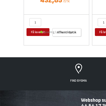
432,85
/
STK
Få leveret
Få l
Levering 1-3 hverdage
Afhent i butik
FIND BYGMA
Webshop sup
44 54 17 3