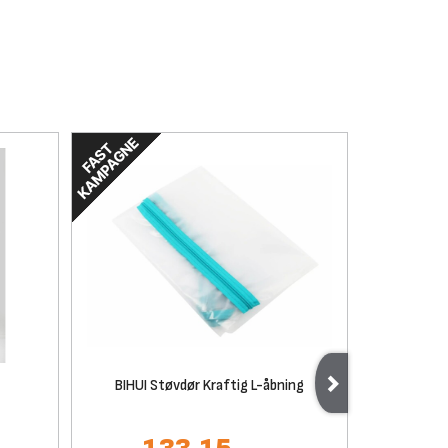
BIHUI Støvdør Kraftig L-åbning
2,7mm T