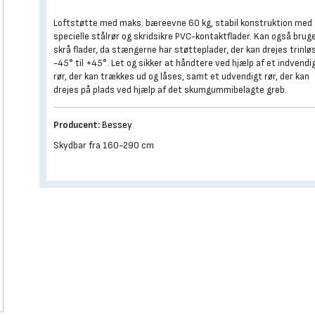
Loftstøtte med maks. bæreevne 60 kg, stabil konstruktion med
specielle stålrør og skridsikre PVC-kontaktflader. Kan også bruge
skrå flader, da stængerne har støtteplader, der kan drejes trinlø
-45° til +45°. Let og sikker at håndtere ved hjælp af et indvendi
rør, der kan trækkes ud og låses, samt et udvendigt rør, der kan
drejes på plads ved hjælp af det skumgummibelagte greb.
Producent:
Bessey
Skydbar fra 160-290 cm