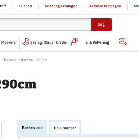
roff
Tøjshop
Aviser og kataloger
Aktuelle kampagne
Ans
Søg
& Maskiner
Beslag, Skruer & Søm
El & Belysning
Bessey Loftstøtte - 290cm
 290cm
Beskrivelse
Dokumenter