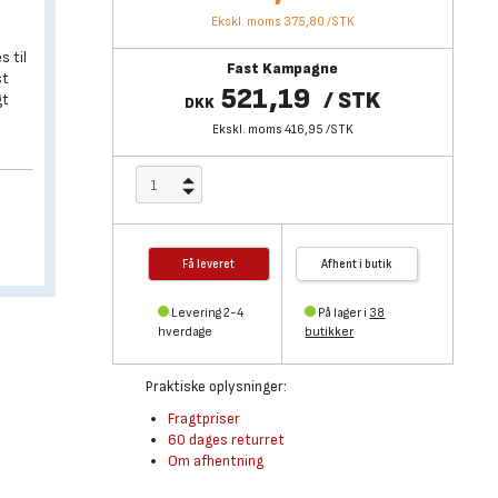
Ekskl. moms 375,80
/
STK
s til
Fast Kampagne
st
521,19
/
STK
gt
DKK
Ekskl. moms 416,95
/
STK
Få leveret
Afhent i butik
Levering 2-4
På lager i
38
hverdage
butikker
Praktiske oplysninger:
Fragtpriser
60 dages returret
Om afhentning