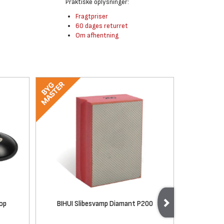
Praktiske oplysninger:
Fragtpriser
60 dages returret
Om afhentning
kop
BIHUI Slibesvamp Diamant P200
BIHUI Fl