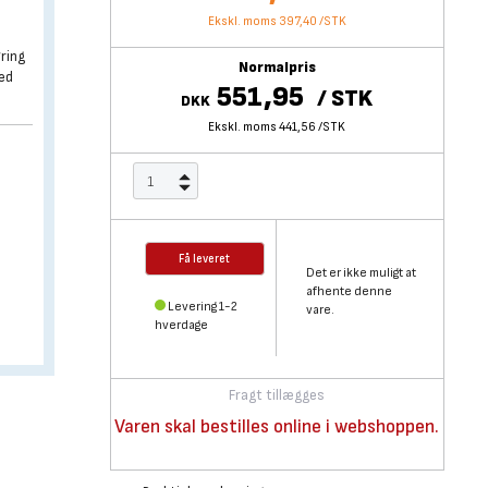
Ekskl. moms 397,40
/
STK
øring
Normalpris
med
551,95
/
STK
DKK
Ekskl. moms 441,56
/
STK
Få leveret
Det er ikke muligt at
afhente denne
Levering 1-2
vare.
hverdage
Fragt tillægges
Varen skal bestilles online i webshoppen.