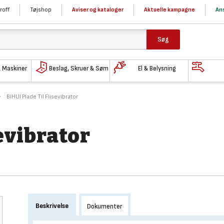
roff
Tøjshop
Aviser og kataloger
Aktuelle kampagne
Ans
Søg
& Maskiner
Beslag, Skruer & Søm
El & Belysning
BIHUI Plade Til Flisevibrator
evibrator
Beskrivelse
Dokumenter