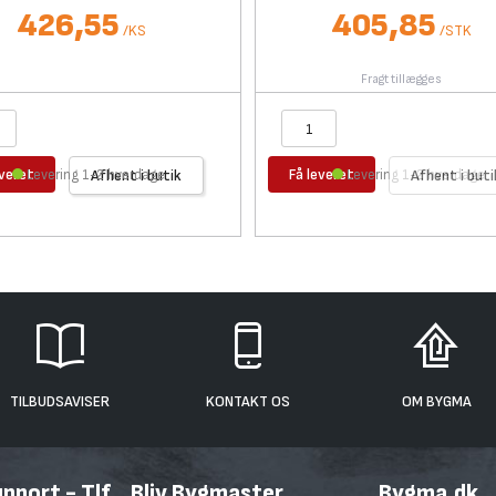
426,55
405,85
/
KS
/
STK
Fragt tillægges
everet
Få leveret
Levering 1-2 hverdage
Afhent i butik
Levering 1-2 hverdage
Afhent i buti
TILBUDSAVISER
KONTAKT OS
OM BYGMA
port - Tlf.
Bliv Bygmaster
Bygma.dk