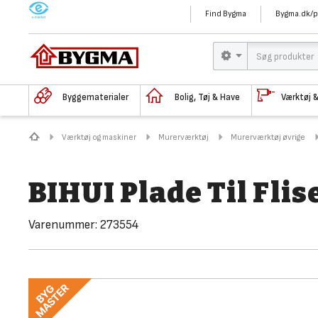
M
Find Bygma
Bygma.dk/p
Byggematerialer
Bolig, Tøj & Have
Værktøj 
Værktøj og maskiner
Murerværktøj
Murerværktøj øvrige
BIHUI Plade Til Flis
Varenummer:
273554