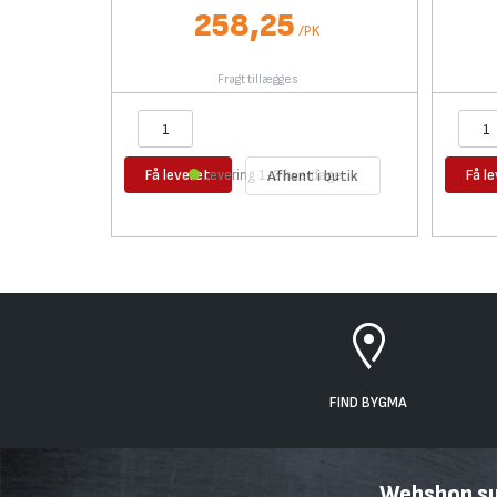
258,25
/
PK
Fragt tillægges
Få leveret
Få l
Levering 1-2 hverdage
Afhent i butik
FIND BYGMA
Webshop sup