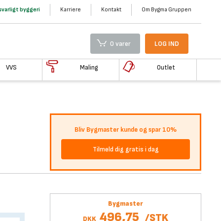
varligt byggeri
Karriere
Kontakt
Om Bygma Gruppen
0 varer
LOG IND
VVS
Maling
Outlet
Bliv Bygmaster kunde og spar 10%
Tilmeld dig gratis i dag
Bygmaster
496,75
/
STK
DKK