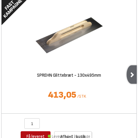
SPREHN Glittebræt - 130x495mm
413,05
/
STK
Få leveret
Levering 1-2 hverdage
Afhent i butik