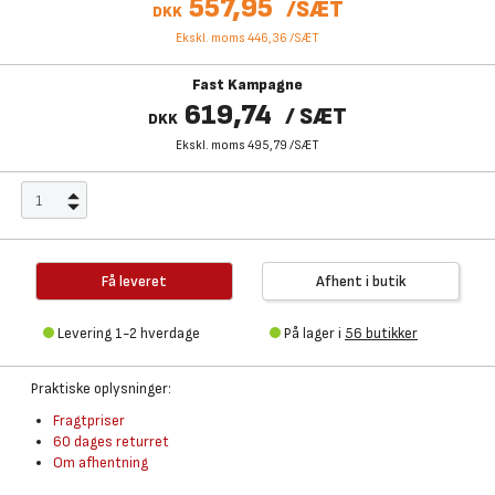
557,95
/
SÆT
DKK
Ekskl. moms 446,36
/
SÆT
Fast Kampagne
619,74
/
SÆT
DKK
Ekskl. moms 495,79
/
SÆT
Få leveret
Afhent i butik
Levering 1-2 hverdage
På lager i
56 butikker
Praktiske oplysninger:
Fragtpriser
60 dages returret
Om afhentning