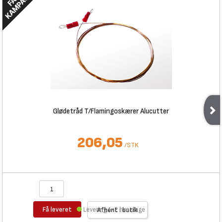
Glødetråd T/Flamingoskærer Alucutter
206,05
/
STK
Få leveret
Levering 1-2 hverdage
Afhent i butik