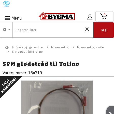
M
0
Menu
Søg
Værktøj og maskiner
Murerværktøj
Murerværktøj øvrige
SPM glødetråd til Tolino
SPM glødetråd til Tolino
Varenummer:
164719