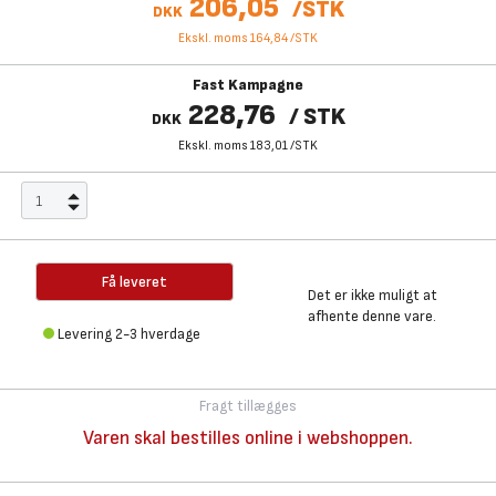
206,05
/
STK
DKK
Ekskl. moms 164,84
/
STK
Fast Kampagne
228,76
/
STK
DKK
Ekskl. moms 183,01
/
STK
Få leveret
Det er ikke muligt at
afhente denne vare.
Levering 2-3 hverdage
Fragt tillægges
Varen skal bestilles online i webshoppen.