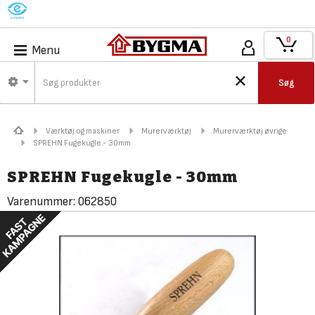
M
0
Menu
Søg
Værktøj og maskiner
Murerværktøj
Murerværktøj øvrige
SPREHN Fugekugle - 30mm
SPREHN Fugekugle - 30mm
Varenummer:
062850