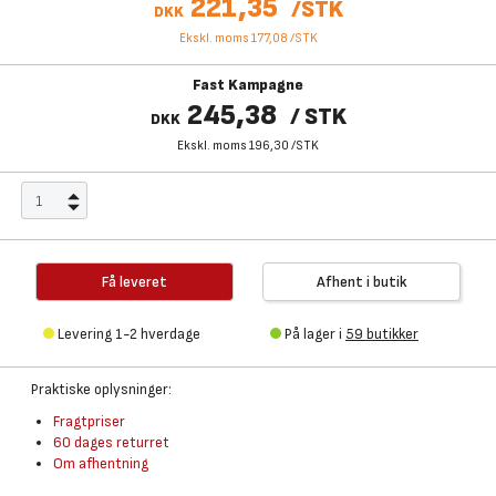
221,35
/
STK
DKK
Ekskl. moms 177,08
/
STK
Fast Kampagne
245,38
/
STK
DKK
Ekskl. moms 196,30
/
STK
Få leveret
Afhent i butik
Levering 1-2 hverdage
På lager i
59 butikker
Praktiske oplysninger:
Fragtpriser
60 dages returret
Om afhentning