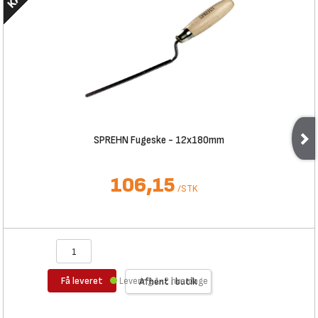
SPREHN Fugeske - 12x180mm
106,15
/
STK
Få leveret
Levering 1-2 hverdage
Afhent i butik