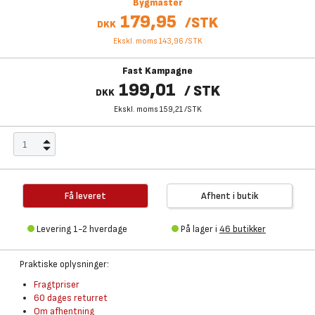
Bygmaster
179,95
/
STK
DKK
Ekskl. moms 143,96
/
STK
Fast Kampagne
199,01
/
STK
DKK
Ekskl. moms 159,21
/
STK
Få leveret
Afhent i butik
Levering 1-2 hverdage
På lager i
46 butikker
Praktiske oplysninger:
Fragtpriser
60 dages returret
Om afhentning