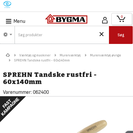
M
0
Menu
Søg
Værktøj og maskiner
Murerværktøj
Murerværktøj øvrige
SPREHN Tandske rustfri - 60x140mm
SPREHN Tandske rustfri -
60x140mm
Varenummer:
062400