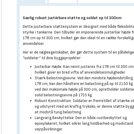
Særlig robust Justérbare støtte og soldat op til 300cm
Dette justerbare støttesystem er designet med både fleksibilit
styrke i tankerne. Den tilbyder en imponerende justerbar højde f
178 cm op til 300 cm, hvilket gør den ideel til en række forskellig
anvendelser.
Her er de nøgleegenskaber, der gør dette system til en pålidelig
“soldater” til dine byggeprojekter:
Justerbar Højde: Kan nemt justeres fra 178 cm til 300 cm
hvilket giver en bred vifte af anvendelsesmuligheder.
Stærk Belastningsevne: Ved den mindste højdeindstilling
178 cm, kan den håndtere en belastning på op til 2150 kg.
ved den maksimale højde på 300 cm, opretholder soldate
solid belastningsevne på 1725 kg.
Robust Konstruktion: Soldater er fremstillet af stærke s
og udstyret med en kraftig tryksko, er denne støtte bygge
at modstå tung belastning.
Langvarig Beskyttelse: Den er både rustbeskyttet og
epoxylakeret, hvilket sikrer lang holdbarhed og modstan
vejrpåvirkninger.