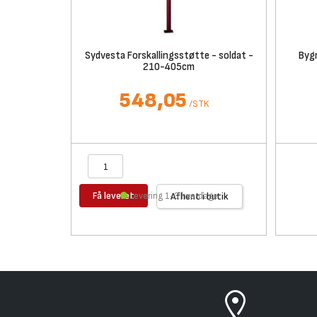
Sydvesta Forskallingsstøtte - soldat -
Byg
210-405cm
548,05
/
STK
Få leveret
Levering 1-3 hverdage
Afhent i butik