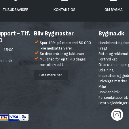
TILBUDSAVISER
KONTAKT OS
OM BYGMA
port - Tlf.
Bliv Bygmaster
Bygma.dk
0
Spar 10% på mere end 80.000
Handelsbetingelse
ikke nedsatte varer
Fragt
 - 15:00
Se dine ordrer og fakturaer
Retur og reklamat
Mulighed for op til 40 dages
Fortryd køb
line.dk
rentefri kredit
Ofte stillede spø
Udlejning
Læs mere her
Inspiration og god
Udvalgte mærker
Miljø
Cookiepolitik
Persondatapolitik
Hent vejledninger