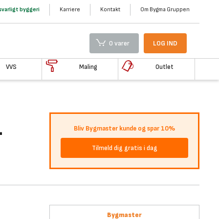
varligt byggeri
Karriere
Kontakt
Om Bygma Gruppen
0 varer
LOG IND
VVS
Maling
Outlet
-
Bliv Bygmaster kunde og spar 10%
Tilmeld dig gratis i dag
Bygmaster