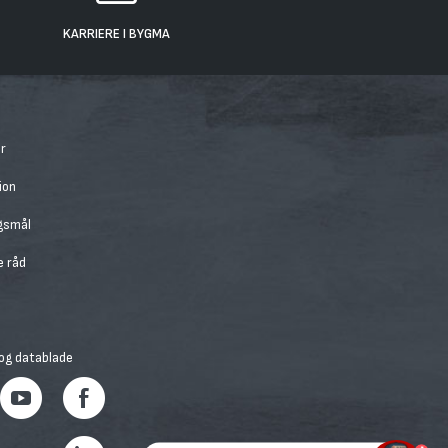
KARRIERE I BYGMA
r
ion
rgsmål
e råd
 og datablade