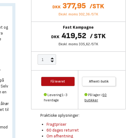
377,95
/
STK
DKK
Ekskl. moms 302,36
/
STK
et og
Fast Kampagne
ra
419,52
/
STK
DKK
e
Ekskl. moms 335,62
/
STK
e
,
 på
Få leveret
Afhent i butik
 Selv
n en
Levering 1-3
På lager i
60
hverdage
butikker
tålrør
t til
Praktiske oplysninger:
Fragtpriser
d mod
60 dages returret
Om afhentning