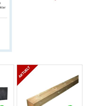
n
ekter