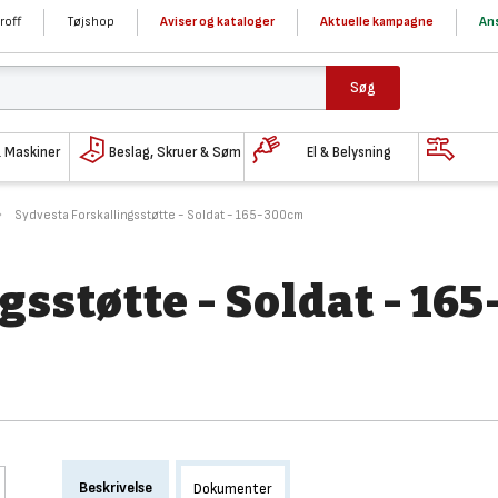
roff
Tøjshop
Aviser og kataloger
Aktuelle kampagne
Ans
Søg
& Maskiner
Beslag, Skruer & Søm
El & Belysning
Sydvesta Forskallingsstøtte - Soldat - 165-300cm
sstøtte - Soldat - 165
Beskrivelse
Dokumenter