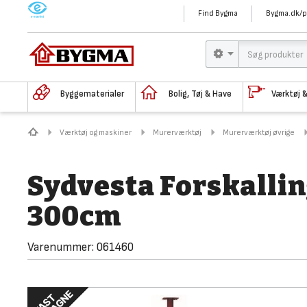
M
Find Bygma
Bygma.dk/p
Byggematerialer
Bolig, Tøj & Have
Værktøj 
Værktøj og maskiner
Murerværktøj
Murerværktøj øvrige
Sydvesta Forskalling
300cm
Varenummer:
061460