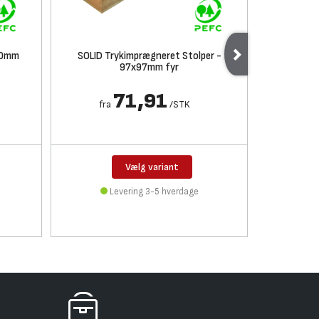
00mm
SOLID Trykimprægneret Stolper -
SOLID T
97x97mm fyr
71,91
fra
/
STK
fra
Vælg variant
Levering 3-5 hverdage