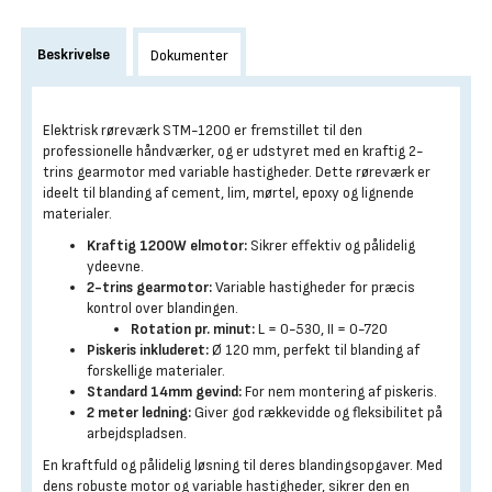
Beskrivelse
Dokumenter
Elektrisk røreværk STM-1200 er fremstillet til den
professionelle håndværker, og er udstyret med en kraftig 2-
trins gearmotor med variable hastigheder. Dette røreværk er
ideelt til blanding af cement, lim, mørtel, epoxy og lignende
materialer.
Kraftig 1200W elmotor:
Sikrer effektiv og pålidelig
ydeevne.
2-trins gearmotor:
Variable hastigheder for præcis
kontrol over blandingen.
Rotation pr. minut:
L = 0-530, II = 0-720
Piskeris inkluderet:
Ø 120 mm, perfekt til blanding af
forskellige materialer.
Standard 14mm gevind:
For nem montering af piskeris.
2 meter ledning:
Giver god rækkevidde og fleksibilitet på
arbejdspladsen.
En kraftfuld og pålidelig løsning til deres blandingsopgaver. Med
dens robuste motor og variable hastigheder, sikrer den en