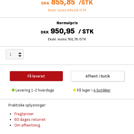
855,85
/
STK
DKK
Ekskl. moms 684,68
/
STK
Normalpris
950,95
/
STK
DKK
Ekskl. moms 760,76
/
STK
Få leveret
Afhent i butik
Levering 1-2 hverdage
På lager i
4 butikker
Praktiske oplysninger:
Fragtpriser
60 dages returret
Om afhentning