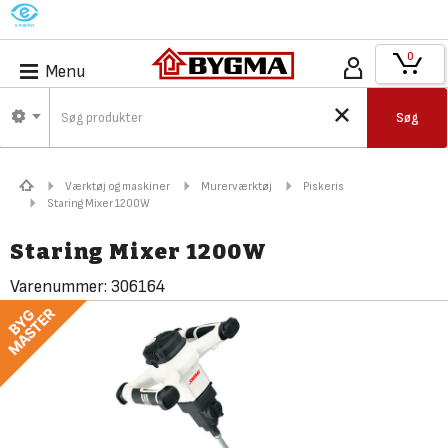
M
0
Menu
Søg
Værktøj og maskiner
Murerværktøj
Piskeris
Staring Mixer 1200W
Staring Mixer 1200W
Varenummer:
306164