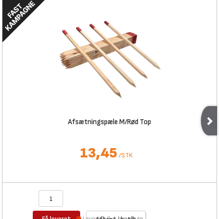
Afsætningspæle M/Rød Top
13,45
/
STK
Få leveret