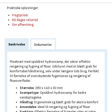
Praktiske oplysninger:
Fragtpriser
60 dages returret
Om afhentning
Beskrivelse
Dokumenter
Flisebræt med opskåret hydrosvamp, der sikrer effektiv
rengøring og fugning af fliser. Udstyret med et blødt greb for
komfortabel håndtering, selv under længere tids brug. Perfekt
til fjernelse af overskydende fugemasse og rengøring af
fliseoverflader.
Størrelse
: 280 x 140 x 30 mm
Svampetype
: Opskåret hydrosvamp for bedre
vandoptagelse
Håndtag
: Ergonomisk og blødt greb for ekstra komfort
Anvendelse
: Ideel til rengøring og fugning af fliser
Funktion
: Effektiv fjernelse af fugeslør uden at ridse