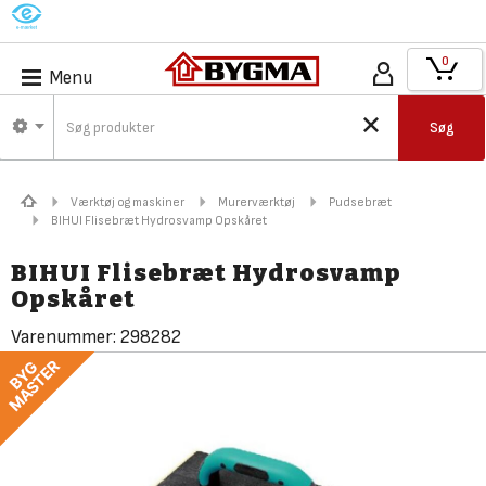
M
0
Menu
Søg
Værktøj og maskiner
Murerværktøj
Pudsebræt
BIHUI Flisebræt Hydrosvamp Opskåret
BIHUI Flisebræt Hydrosvamp
Opskåret
Varenummer:
298282