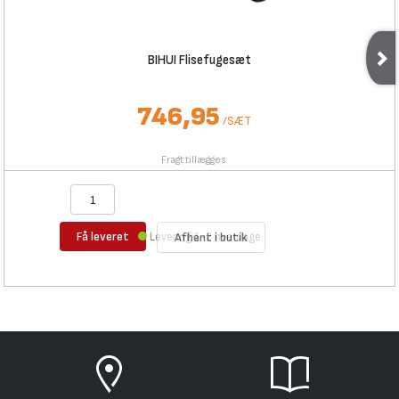
BIHUI Flisefugesæt
746,95
/
SÆT
Fragt tillægges
Få leveret
Levering 1-2 hverdage
Afhent i butik