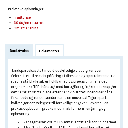
Praktiske oplysninger:
Fragtpriser
60 dages returret
Om afhentning
Beskrivelse
Dokumenter
Tandspartelsættet med 6 udskiftelige blade giver stor
fleksibilitet til præcis påføring af fliseklæb og spartelmasse. De
rustfri stålblade sikrer holdbarhed og præcision, mens det
ergonomiske TPR-håndtag med hurtiglås og frigørelsesknap gør
det nemt at skifte blade efter behov. Sættet indeholder både
firkantede og runde tænder samt en universal Tiger spartel,
hvilket gør det velegnet til forskellige opgaver. Leveres i en
praktisk opbevaringsboks med afløb for nem rengøring og
opbevaring.
Bladstørrelse: 280 x 115 mm rustfrit stål for holdbarhed
Udskifteligt håndtag: TPR-håndtag med hurtiglås og