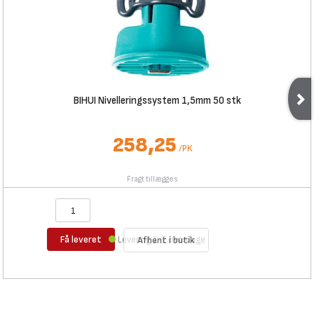
BIHUI Nivelleringssystem 1,5mm 50 stk
258,25
/
PK
Fragt tillægges
Få leveret
Levering 1-2 hverdage
Afhent i butik