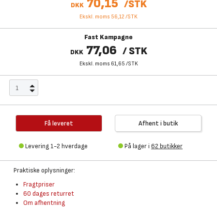
70,15
/
STK
DKK
Ekskl. moms 56,12
/
STK
Fast Kampagne
77,06
/
STK
DKK
Ekskl. moms 61,65
/
STK
Få leveret
Afhent i butik
Levering 1-2 hverdage
På lager i
62 butikker
Praktiske oplysninger:
Fragtpriser
60 dages returret
Om afhentning