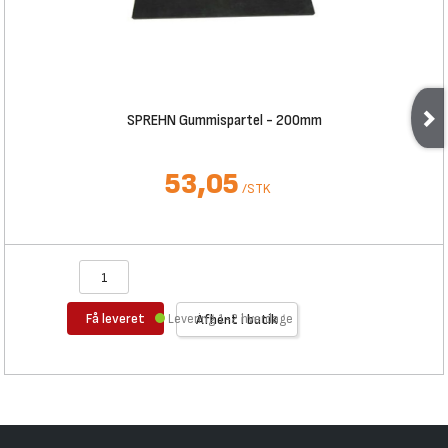
SPREHN Gummispartel - 200mm
53,05
/
STK
Få leveret
Levering 1-2 hverdage
Afhent i butik