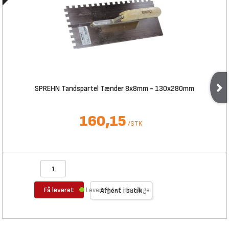
SPREHN Tandspartel Tænder 8x8mm - 130x280mm
160,15
/
STK
Få leveret
Levering 1-2 hverdage
Afhent i butik