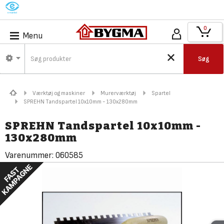
M
0
Menu
Søg
Værktøj og maskiner
Murerværktøj
Spartel
SPREHN Tandspartel 10x10mm - 130x280mm
SPREHN Tandspartel 10x10mm -
130x280mm
Varenummer:
060585