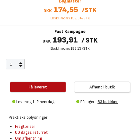
Bygmaster
174,55
/
STK
DKK
Ekskl. moms 139,64
/
STK
Fast Kampagne
193,91
/
STK
DKK
Ekskl. moms 155,13
/
STK
Få leveret
Afhent i butik
Levering 1-2 hverdage
På lager i
63 butikker
Praktiske oplysninger:
Fragtpriser
60 dages returret
Om afhentning