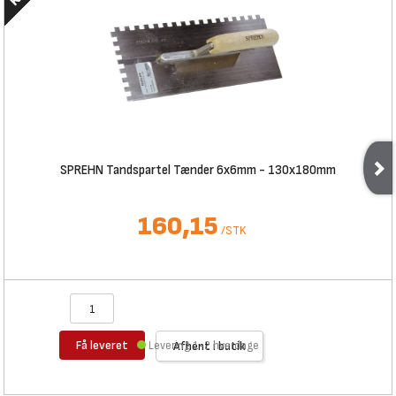
SPREHN Tandspartel Tænder 6x6mm - 130x180mm
160,15
/
STK
Få leveret
Levering 1-2 hverdage
Afhent i butik