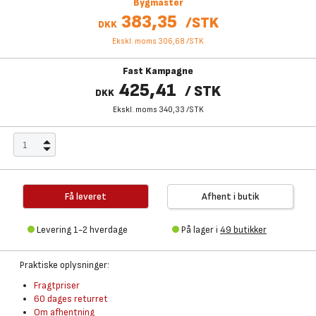
Bygmaster
383,35
/
STK
DKK
Ekskl. moms 306,68
/
STK
Fast Kampagne
425,41
/
STK
DKK
Ekskl. moms 340,33
/
STK
Få leveret
Afhent i butik
Levering 1-2 hverdage
På lager i
49 butikker
Praktiske oplysninger:
Fragtpriser
60 dages returret
Om afhentning