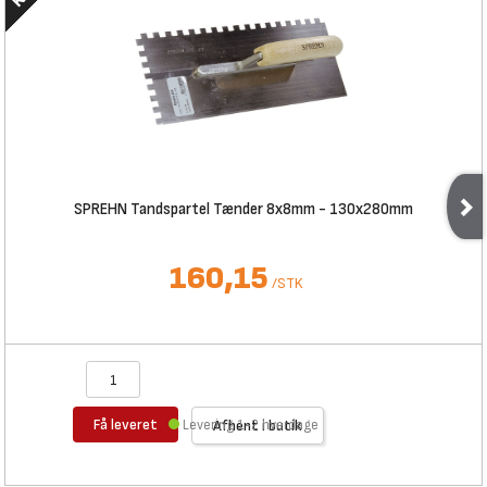
SPREHN Tandspartel Tænder 8x8mm - 130x280mm
160,15
/
STK
Få leveret
Levering 1-2 hverdage
Afhent i butik