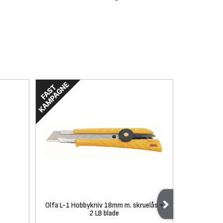
Olfa L-1 Hobbykniv 18mm m. skruelås +
Olfa L-5 H
2 LB blade