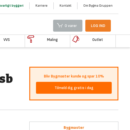
varligt byggeri
Karriere
Kontakt
Om Bygma Gruppen
0 varer
LOG IND
VVS
Maling
Outlet
/sb
Bliv Bygmaster kunde og spar 10%
Tilmeld dig gratis i dag
Bygmaster