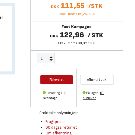
111,55
/
STK
DKK
Ekskl. moms 89,24
/
STK
il
Fast Kampagne
122,96
/
STK
DKK
Ekskl. moms 98,37
/
STK
Få leveret
Afhent i butik
Levering 1-2
På lager i
61
hverdage
butikker
Praktiske oplysninger:
Fragtpriser
60 dages returret
Om afhentning