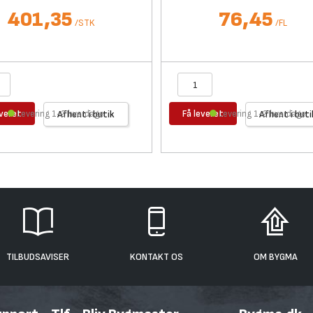
401,35
76,45
/
STK
/
FL
everet
Få leveret
Levering 1-2 hverdage
Afhent i butik
Levering 1-2 hverdage
Afhent i buti
TILBUDSAVISER
KONTAKT OS
OM BYGMA