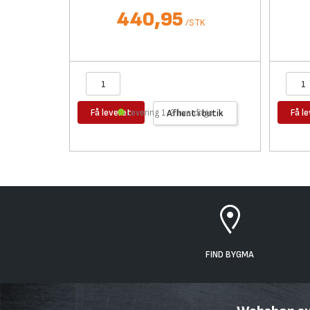
440,95
/
STK
Få leveret
Få l
Levering 1-2 hverdage
Afhent i butik
FIND BYGMA