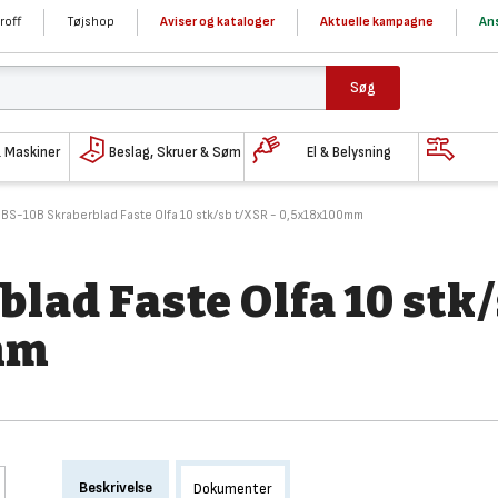
roff
Tøjshop
Aviser og kataloger
Aktuelle kampagne
Ans
Søg
& Maskiner
Beslag, Skruer & Søm
El & Belysning
 BS-10B Skraberblad Faste Olfa 10 stk/sb t/XSR - 0,5x18x100mm
blad Faste Olfa 10 stk
mm
Beskrivelse
Dokumenter