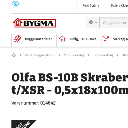
M
Find Bygma
Bygma.dk/p
Byggematerialer
Bolig, Tøj & Have
Værktøj 
Værktøj og maskiner
Murerværktøj
Tapetværktøj
Olfa
Olfa BS-10B Skraber
t/XSR - 0,5x18x100
Varenummer:
014642