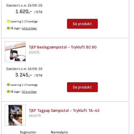
Gælder t.o.m. 16/08-26
1.620,-
/ STK
Levering 1-2 hverdage
Se produkt
På lager i
46 butikker
TJEP Beslagsømpistol -
Trykluft BC 60
100471
Gælder t.o.m. 16/08-26
3.245,-
/ STK
Levering 1-2 hverdage
Se produkt
På lager i
62 butikker
TJEP Tagpap Sømpistol -
Trykluft TA-45
083075
Bygmaster
Normalpris