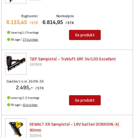
Bygmaster
Normalpris
6.133,45
6.814,95
/ STK
/ STK
Levering 1-2 hverdage
Se produkt
På lager i
37 butikker
TJEP Sømpistol - Trykluft GRF
34/100 Excellent
193969
Gælder t.o.m. 16/08-26
2.495,-
/ STK
Levering 2-3 hverdage
Se produkt
På lager i
61 butikker
DEWALT XR Sømpistol - 18V
batteri DCN930N-XJ
90mm
315045