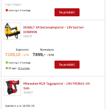
Fragt tillægges
Levering 4-5 hverdage
Se produkt
DEWALT XR Betonsømpistol - 18V
batteri
DCN890N
196171
Bygmaster
Normalpris
7.109,10
7.899,-
/ STK
/ STK
Levering 1-2 hverdage
Se produkt
På lager i
10 butikker
Milwaukee M18 Tagpapistol -
18V FRCN45-0X
Solo
314667
Gælder t.o.m. 16/08-26