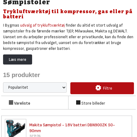
Sømpistoler
Trykluftværktøj til kompressor, gas eller på
batteri
I Bygmas
udvalg af trykluftværktøj
finder du altid et stort udvalg af
sømpistoler fra de førende mærker TJEP, Milwaukee, Makita og DEWALT.
Uanset om du arbejder professionelt eller er privatkunde, kan du finde den
bedste sømpistol fra udvalget, uanset om du foretrækker at bruge
kompressor, gaspatroner eller batteri.
Kompressordrevne sømpistoler er ideelle til krævende opgaver, hvor der
Læs mere
er behov for konstant kraft og høj ydeevne. Foretrækker du større
bevægelsesfrihed, kan du vælge en model med gaspatron ekker batteri,
15
produkter
som giver større frihed uden at gå på kompromis med styrken.
Tilmeld dig Bygmas nyhedsbrev
eller følg os på Facebook, og få løbende
Filtre
information om attraktive tilbud og kampagner på sømpistoler – både
online og i vores landsdækkende butikker.
Vareliste
Store billeder
Makita Sømpistol - 18V batteri
DBN900ZK 50-
90mm
327176