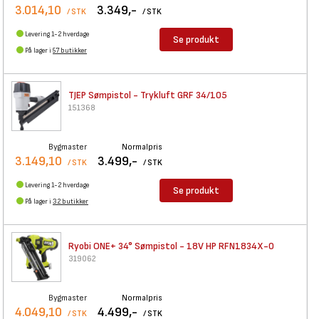
3.014,10
3.349,-
/ STK
/ STK
Levering 1-2 hverdage
Se produkt
På lager i
57 butikker
TJEP Sømpistol - Trykluft GRF
34/105
151368
Bygmaster
Normalpris
3.149,10
3.499,-
/ STK
/ STK
Levering 1-2 hverdage
Se produkt
På lager i
32 butikker
Ryobi ONE+ 34° Sømpistol - 18V
HP RFN1834X-0
319062
Bygmaster
Normalpris
4.049,10
4.499,-
/ STK
/ STK