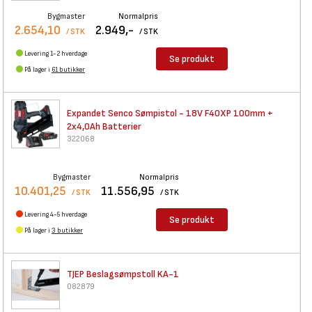
Bygmaster
Normalpris
2.654,10
2.949,-
/ STK
/ STK
Levering 1-2 hverdage
Se produkt
På lager i
61 butikker
Expandet Senco Sømpistol - 18V
F40XP 100mm +
2x4,0Ah Batterier
322068
Bygmaster
Normalpris
10.401,25
11.556,95
/ STK
/ STK
Levering 4-5 hverdage
Se produkt
På lager i
3 butikker
TJEP Beslagsømpstoll KA-1
082879