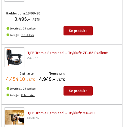
Gælder t.o.m. 16/08-26
3.495,-
/ STK
Levering 1-2 hverdage
Se produkt
På lager i
55 butikker
TJEP Tromle Sømpistol -
Trykluft ZE-65 Exellent
232055
Bygmaster
Normalpris
4.454,10
4.949,-
/ STK
/ STK
Levering 1-2 hverdage
Se produkt
På lager i
61 butikker
TJEP Tromle Sømpistol -
Trykluft MX-50
083076