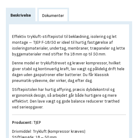
Beskrivelse
Dokumenter
Effektiv trykluft‑stiftepistol til beklædning, isolering og let
montage – TJEP F‑18/50 er ideel til hurtig fastgørelse af
isoleringsmaterialer, undertag, membraner, træpaneler og lette
byggematerialer med stifter fra 18 mm op til 50 mm.
Denne model er trykluftdrevet og kræver kompressor, hvilket
giver stabil og kontinuerlig kraft, lav vægt og pålidelig drift hele
dagen uden gaspatroner eller batterier. Du får klassisk
pneumatik‑ydeevne, der virker, dag efter dag.
Stiftepistolen har hurtig affyring, præcis dybdekontrol og
ergonomisk design, så arbejdet går både hurtigere og mere
effektivt. Den lave vægt og gode balance reducerer træthed
ved serieopgaver.
Producent:
TJEP
Drivmiddel: Trykluft (kompressor kræves)
Stiftlængde: 18 – 50 mm