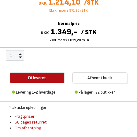
1.214,10
/
STK
DKK
Ekskl. moms 971,28
/
STK
Normalpris
1.349,-
/
STK
DKK
Ekskl. moms 1.079,20
/
STK
Få leveret
Afhent i butik
Levering 1-2 hverdage
På lager i
22 butikker
Praktiske oplysninger:
Fragtpriser
60 dages returret
Om afhentning