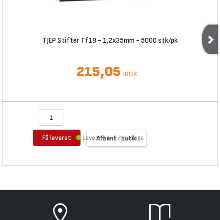
TJEP Stifter Tf18 - 1,2x35mm - 5000 stk/pk
215,05
/
BOX
Få leveret
Levering 1-2 hverdage
Afhent i butik