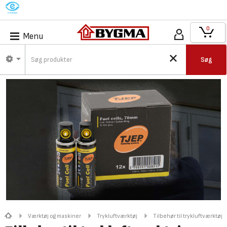
M
0
Menu
Søg
Værktøj og maskiner
Trykluftværktøj
Tilbehør til trykluftværktøj