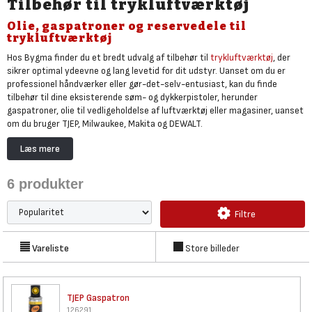
Tilbehør til trykluftværktøj
Olie, gaspatroner og reservedele til
trykluftværktøj
Hos Bygma finder du et bredt udvalg af tilbehør til
trykluftværktøj
, der
sikrer optimal ydeevne og lang levetid for dit udstyr. Uanset om du er
professionel håndværker eller gør-det-selv-entusiast, kan du finde
tilbehør til dine eksisterende søm- og dykkerpistoler, herunder
gaspatroner, olie til vedligeholdelse af luftværktøj eller magasiner, uanset
om du bruger TJEP, Milwaukee, Makita og DEWALT.
Med det rette tilbehør får du pålidelige og effektive løsninger, der sikrer,
Læs mere
at dit trykluftværktøj altid fungerer optimalt. Gaspatroner giver dig
fleksibilitet og mobilitet, mens olie beskytter og forlænger levetiden på
6
produkter
dine maskiner. Magasiner og andre reservedele gør det nemt at holde
værktøjet i topform, uanset om du arbejder med store byggeprojekter
eller mindre opgaver.
Filtre
Vareliste
Store billeder
TJEP Gaspatron
126291