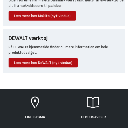
Siden 90'erne har Makita Danmark været distributør af el-værktøj. Se
alt fra hækkeklippere til pælebor.
Læs mere hos Makita (nyt vindue)
DEWALT værktøj
På DEWALTs hjemmeside finder du mere information om hele
produktudvalget.
Læs mere hos DeWALT (nyt vindue)
FIND BYGMA
TILBUDSAVISER