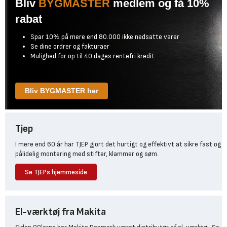
Bliv
BYGMASTER
medlem og få 10%
rabat
Spar 10% på mere end 80.000 ikke nedsatte varer
Se dine ordrer og fakturaer
Mulighed for op til 40 dages rentefri kredit
Bliv BYGMASTER her
Tjep
I mere end 60 år har TJEP gjort det hurtigt og effektivt at sikre fast og
pålidelig montering med stifter, klammer og søm.
Se TJEPs hjemmeside
El-værktøj fra Makita