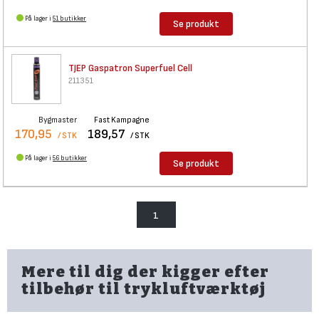
På lager i
51 butikker
Se produkt
TJEP Gaspatron Superfuel Cell
211351
Bygmaster
Fast Kampagne
170,95
189,57
/ STK
/ STK
På lager i
56 butikker
Se produkt
1
Mere til dig der kigger efter
tilbehør til trykluftværktøj