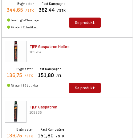
Bygmaster
Fast Kampagne
344,65
382,44
/ STK
/ STK
Levering 1-2 hverdage
Se produkt
På lager i
61 butikker
TJEP Gaspatron Helårs
109784
Bygmaster
Fast Kampagne
136,75
151,80
/ STK
/ FL
På lager i
60 butikker
Se produkt
TJEP Gaspatron
109935
Bygmaster
Fast Kampagne
136,75
151,80
/ STK
/ STK