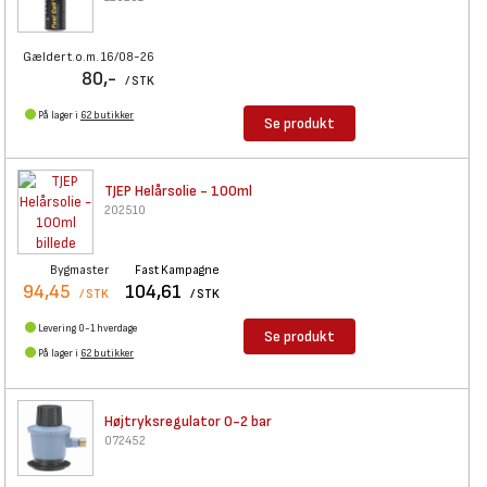
Gælder t.o.m. 16/08-26
80,-
/ STK
På lager i
62 butikker
Se produkt
TJEP Helårsolie - 100ml
202510
Bygmaster
Fast Kampagne
94,45
104,61
/ STK
/ STK
Levering 0-1 hverdage
Se produkt
På lager i
62 butikker
Højtryksregulator 0-2 bar
072452