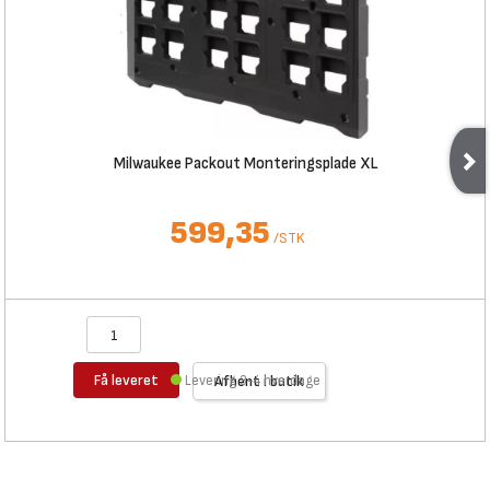
Milwaukee Packout Monteringsplade XL
599,35
/
STK
Få leveret
Levering 3-4 hverdage
Afhent i butik