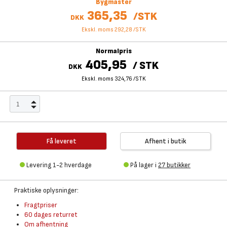
Bygmaster
365,35
/
STK
DKK
Ekskl. moms 292,28
/
STK
Normalpris
405,95
/
STK
DKK
Ekskl. moms 324,76
/
STK
Få leveret
Afhent i butik
Levering 1-2 hverdage
På lager i
27 butikker
Praktiske oplysninger:
Fragtpriser
60 dages returret
Om afhentning