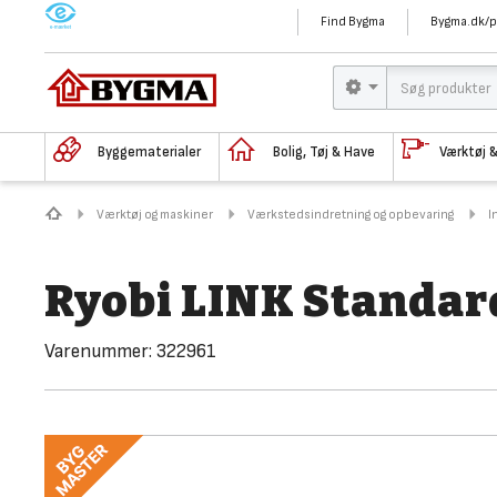
M
Find Bygma
Bygma.dk/p
Byggematerialer
Bolig, Tøj & Have
Værktøj 
Værktøj og maskiner
Værkstedsindretning og opbevaring
I
Ryobi LINK Standa
Varenummer:
322961