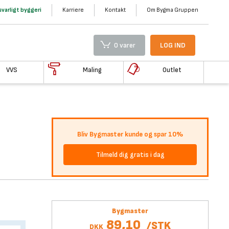
varligt byggeri
Karriere
Kontakt
Om Bygma Gruppen
0 varer
LOG IND
VVS
Maling
Outlet
Bliv Bygmaster kunde og spar 10%
Tilmeld dig gratis i dag
Bygmaster
89,10
/
STK
DKK