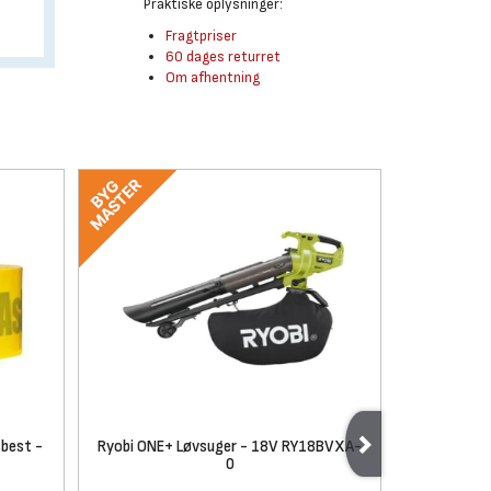
Praktiske oplysninger:
Fragtpriser
60 dages returret
Om afhentning
sbest -
Ryobi ONE+ Løvsuger - 18V RY18BVXA-
Hultaf
0