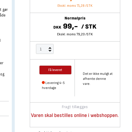
Ekskl. moms 71,28
/
STK
t gør
både
Normalpris
99,-
/
STK
DKK
Ekskl. moms 79,20
/
STK
l
ner
Få leveret
 og
Det er ikke muligt at
afhente denne
Levering 4-5
vare.
n
hverdage
Fragt tillægges
Varen skal bestilles online i webshoppen.