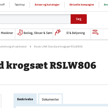
roff
Tøjshop
Aviser og kataloger
Aktuelle kampagne
Ans
Søg
& Maskiner
Beslag, Skruer & Søm
El & Belysning
ndretning af værksted
Ryobi LINK Standard krogsæt RSLW806
rd krogsæt RSLW806
Beskrivelse
Dokumenter