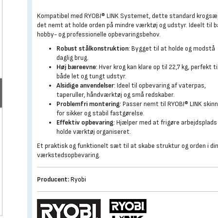
Kompatibel med RYOBI® LINK Systemet, dette standard krogsæ
det nemt at holde orden på mindre værktøj og udstyr. Ideelt til 
hobby- og professionelle opbevaringsbehov.
Robust stålkonstruktion
: Bygget til at holde og modstå
daglig brug.
Høj bæreevne
: Hver krog kan klare op til 22,7 kg, perfekt ti
både let og tungt udstyr.
Alsidige anvendelser
: Ideel til opbevaring af vaterpas,
taperuller, håndværktøj og små redskaber.
Problemfri montering
: Passer nemt til RYOBI® LINK skin
for sikker og stabil fastgørelse.
Effektiv opbevaring
: Hjælper med at frigøre arbejdsplads
holde værktøj organiseret.
Et praktisk og funktionelt sæt til at skabe struktur og orden i di
værkstedsopbevaring.
Producent:
Ryobi