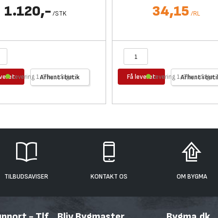
1.120,-
34,15
/
STK
/
RL
everet
Få leveret
Levering 1-2 hverdage
Afhent i butik
Levering 1-2 hverdage
Afhent i buti
TILBUDSAVISER
KONTAKT OS
OM BYGMA
port - Tlf.
Bliv Bygmaster
Bygma.dk