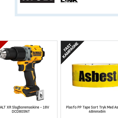
LT XR Slagboremaskine - 18V
Plasfo PP Tape Sort Tryk Med A
DCD805NT
48mmx6m