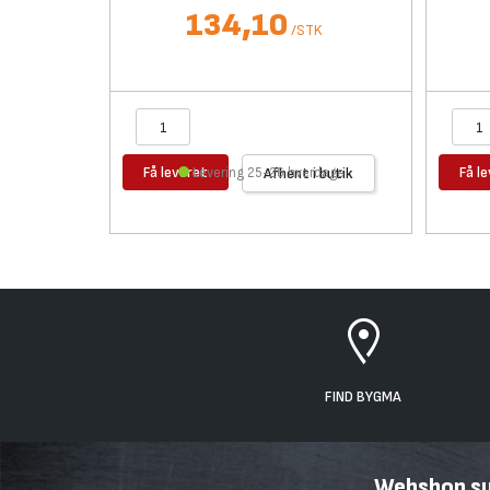
134,10
/
STK
Få leveret
Få l
Levering 25-26 hverdage
Afhent i butik
FIND BYGMA
Webshop sup