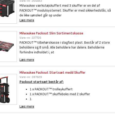
Vare-nr.:
264483
Milwaukee værkstøjskuffert med 3 skuffer er en del af
PACKOUT™ modulsystemet. Skuffer er med sikkerhedslås, så
de ikke uønsket går op under
Læs mere
Milwaukee Packout Slim
Sortimentskasse
Vare-nr.:
227726
PACKOUT™ tilbehørskasse i slagfast plast. Består af 2 store
beholdere og 8 små. Alle beholdere har delere. Beholderne
forhindre indholdet i, at
Læs mere
Milwaukee Packout Startsæt
medd Skuffer
Vare-nr.:
287929
Packout startsæt består af:
1 x PACKOUT™ trolleykuffert
1 x PACKOUT™ skuffeboks med 2 skuffer
1
Læs mere