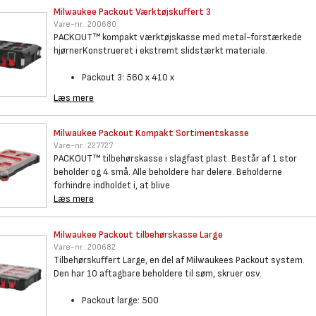
Milwaukee Packout
Værktøjskuffert 3
Vare-nr.:
200680
PACKOUT™ kompakt værktøjskasse med metal-forstærkede
hjørnerKonstrueret i ekstremt slidstærkt materiale.
Packout 3: 560 x 410 x
Læs mere
Milwaukee Packout Kompakt
Sortimentskasse
Vare-nr.:
227727
PACKOUT™ tilbehørskasse i slagfast plast. Består af 1 stor
beholder og 4 små. Alle beholdere har delere. Beholderne
forhindre indholdet i, at blive
Læs mere
Milwaukee Packout
tilbehørskasse Large
Vare-nr.:
200682
Tilbehørskuffert Large, en del af Milwaukees Packout system.
Den har 10 aftagbare beholdere til søm, skruer osv.
Packout large: 500