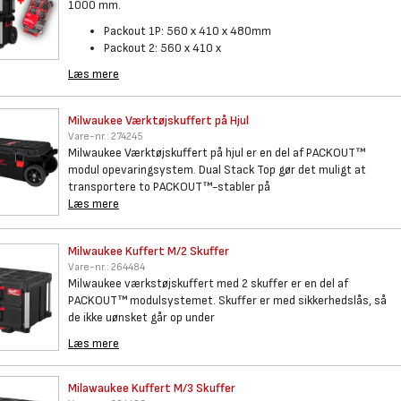
1000 mm.
Packout 1P: 560 x 410 x 480mm
Packout 2: 560 x 410 x
Læs mere
Milwaukee Værktøjskuffert på
Hjul
Vare-nr.:
274245
Milwaukee Værktøjskuffert på hjul er en del af PACKOUT™
modul opevaringsystem. Dual Stack Top gør det muligt at
transportere to PACKOUT™-stabler på
Læs mere
Milwaukee Kuffert M/2 Skuffer
Vare-nr.:
264484
Milwaukee værkstøjskuffert med 2 skuffer er en del af
PACKOUT™ modulsystemet. Skuffer er med sikkerhedslås, så
de ikke uønsket går op under
Læs mere
Milawaukee Kuffert M/3 Skuffer