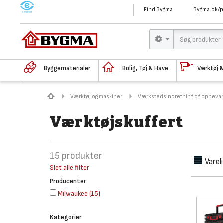
M
Find Bygma
Bygma.dk/p
Byggematerialer
Bolig, Tøj & Have
Værktøj 
Værktøj og maskiner
Værkstedsindretning og opbevar
Værktøjskuffert
15
produkter
Varel
Slet alle filter
Producenter
Milwaukee
(
15
)
Kategorier