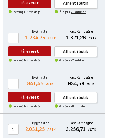
Få leveret
Afhent i butik
Levering 1-2 hverdage
På lager i
59 butikker
Bygmaster
Fast Kampagne
1.234,75
1.371,26
/ STK
/ STK
Få leveret
Afhent i butik
Levering 1-2 hverdage
På lager i
47 butikker
Bygmaster
Fast Kampagne
841,45
934,59
/STK
/STK
Få leveret
Afhent i butik
Levering 1-2 hverdage
På lager i
40 butikker
Bygmaster
Fast Kampagne
2.031,25
2.256,71
/ STK
/ STK