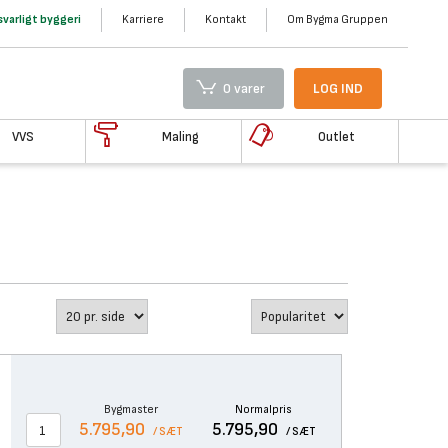
varligt byggeri
Karriere
Kontakt
Om Bygma Gruppen
0 varer
LOG IND
VVS
Maling
Outlet
Bygmaster
Normalpris
5.795,90
5.795,90
/ SÆT
/ SÆT