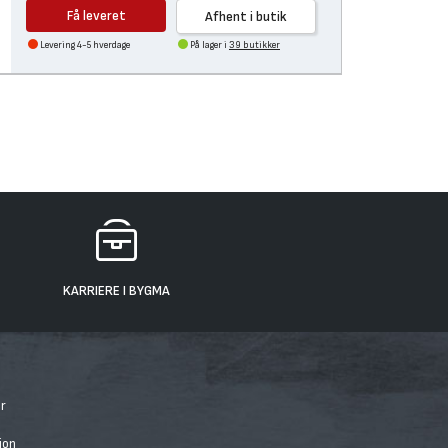
Få leveret
Afhent i butik
Levering 4-5 hverdage
På lager i
39 butikker
KARRIERE I BYGMA
r
ion