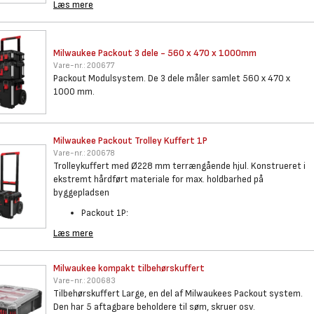
Læs mere
Milwaukee Packout 3 dele - 560
x 470 x 1000mm
Vare-nr.:
200677
Packout Modulsystem. De 3 dele måler samlet 560 x 470 x
1000 mm.
Milwaukee Packout Trolley
Kuffert 1P
Vare-nr.:
200678
Trolleykuffert med Ø228 mm terrængående hjul. Konstrueret i
ekstremt hårdført materiale for max. holdbarhed på
byggepladsen
Packout 1P:
Læs mere
Milwaukee kompakt
tilbehørskuffert
Vare-nr.:
200683
Tilbehørskuffert Large, en del af Milwaukees Packout system.
Den har 5 aftagbare beholdere til søm, skruer osv.