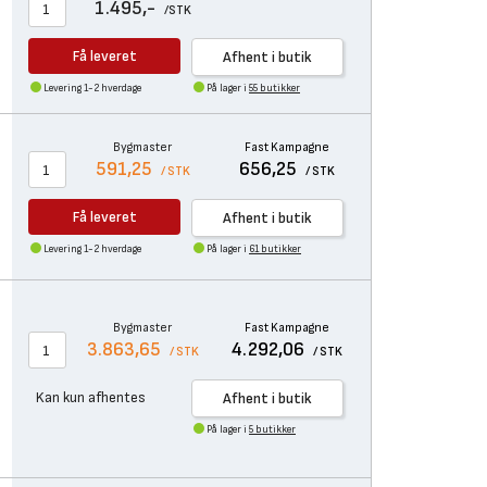
1.495,-
/STK
Få leveret
Afhent i butik
Levering 1-2 hverdage
På lager i
55 butikker
Bygmaster
Fast Kampagne
591,25
656,25
/ STK
/ STK
Få leveret
Afhent i butik
Levering 1-2 hverdage
På lager i
61 butikker
Bygmaster
Fast Kampagne
3.863,65
4.292,06
/ STK
/ STK
Kan kun afhentes
Afhent i butik
På lager i
5 butikker