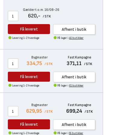
Gælder t.o.m. 16/08-26
620,-
/ STK
Få leveret
Afhent i butik
Levering 1-2 hverdage
På lager i
45 butikker
Bygmaster
Fast Kampagne
334,75
371,11
/ STK
/ STK
Få leveret
Afhent i butik
Levering 1-2 hverdage
På lager i
61 butikker
Bygmaster
Fast Kampagne
629,95
699,24
/ STK
/ STK
Få leveret
Afhent i butik
Levering 1-2 hverdage
På lager i
55 butikker