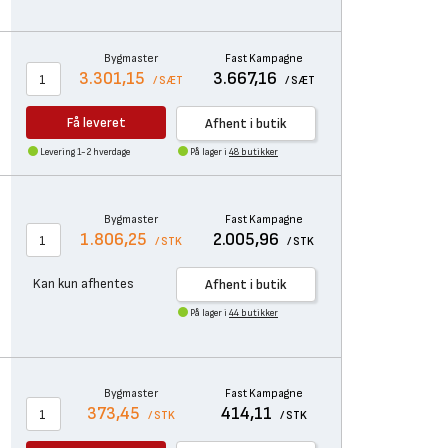
Bygmaster
Fast Kampagne
3.301,15
3.667,16
/ SÆT
/ SÆT
Få leveret
Afhent i butik
Levering 1-2 hverdage
På lager i
48 butikker
Bygmaster
Fast Kampagne
1.806,25
2.005,96
/ STK
/ STK
Kan kun afhentes
Afhent i butik
På lager i
44 butikker
Bygmaster
Fast Kampagne
373,45
414,11
/ STK
/ STK