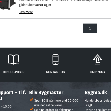
selv når andre PACKOUT™-bokse er stablet ovenpå. Skufferne
glider ubesværet og er
Læs mere
1
TILBUDSAVISER
KONTAKT OS
OM BYGMA
port - Tlf.
Bliv Bygmaster
Bygma.dk
0
Spar 10% på mere end 80.000
Handelsbetingelse
ikke nedsatte varer
Fragt
 - 15:00
Se dine ordrer og fakturaer
Retur og reklamat