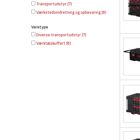
Transportudstyr
(
7
)
Værkstedsindretning og opbevaring
(
8
)
Varetype
Diverse transportudstyr
(
7
)
Værktøjskuffert
(
8
)