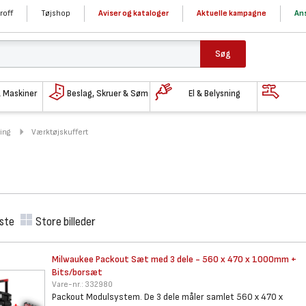
roff
Tøjshop
Aviser og kataloger
Aktuelle kampagne
Ans
Søg
& Maskiner
Beslag, Skruer & Søm
El & Belysning
ing
Værktøjskuffert
iste
Store billeder
Milwaukee Packout Sæt med 3
dele - 560 x 470 x 1000mm +
Bits/borsæt
Vare-nr.:
332980
Packout Modulsystem. De 3 dele måler samlet 560 x 470 x