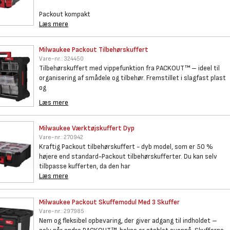
Packout kompakt
Læs mere
Milwaukee Packout
Tilbehørskuffert
Vare-nr.:
324450
Tilbehørskuffert med vippefunktion fra PACKOUT™ – ideel til
organisering af smådele og tilbehør. Fremstillet i slagfast plast
og
Læs mere
Milwaukee Værktøjskuffert Dyp
Vare-nr.:
270942
Kraftig Packout tilbehørskuffert - dyb model, som er 50 %
højere end standard-Packout tilbehørskufferter. Du kan selv
tilbpasse kufferten, da den har
Læs mere
Milwaukee Packout Skuffemodul
Med 3 Skuffer
Vare-nr.:
297985
Nem og fleksibel opbevaring, der giver adgang til indholdet –