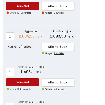
Få leveret
Afhent i butik
Levering 3-4 hverdage
På lager i
0 butikker
Bygmaster
Fast Kampagne
2.604,55
2.893,38
/STK
/STK
Kan kun afhentes
Afhent i butik
På lager i
9 butikker
Gælder t.o.m. 16/08-26
1.495,-
/STK
Få leveret
Afhent i butik
Levering 1-2 hverdage
På lager i
51 butikker
Gælder t.o.m. 16/08-26