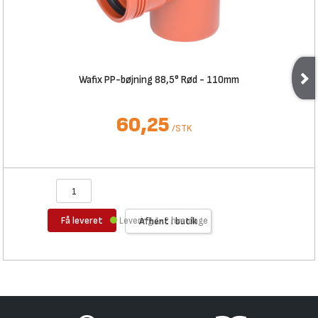
Wafix PP-bøjning 88,5° Rød - 110mm
60,25
/
STK
Få leveret
Levering 1-2 hverdage
Afhent i butik