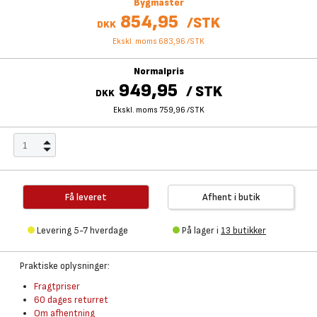
Bygmaster
854,95
/
STK
DKK
Ekskl. moms 683,96
/
STK
Normalpris
949,95
/
STK
DKK
Ekskl. moms 759,96
/
STK
Få leveret
Afhent i butik
Levering 5-7 hverdage
På lager i
13 butikker
Praktiske oplysninger:
Fragtpriser
60 dages returret
Om afhentning