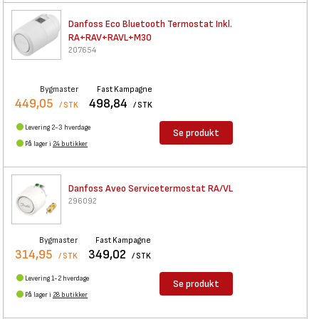
Danfoss Eco Bluetooth
Termostat Inkl.
RA+RAV+RAVL+M30
207654
Bygmaster
Fast Kampagne
449,05
498,84
/ STK
/ STK
Levering 2-3 hverdage
Se produkt
På lager i
24 butikker
Danfoss Aveo Servicetermostat
RA/VL
296092
Bygmaster
Fast Kampagne
314,95
349,02
/ STK
/ STK
Levering 1-2 hverdage
Se produkt
På lager i
28 butikker