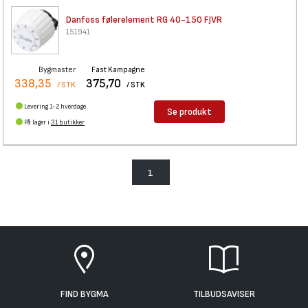
Danfoss følerelement RG 40-150
FJVR
151941
Bygmaster
Fast Kampagne
338,35
375,70
/ STK
/ STK
Levering 1-2 hverdage
Se produkt
På lager i
31 butikker
1
FIND BYGMA
TILBUDSAVISER