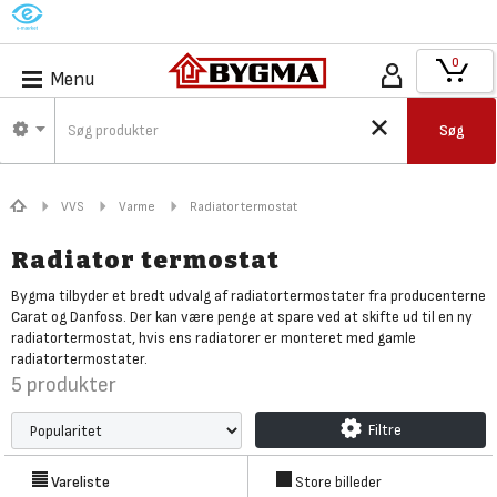
M
0
Menu
Søg
VVS
Varme
Radiator termostat
Radiator termostat
Bygma tilbyder et bredt udvalg af radiatortermostater fra producenterne
Carat og Danfoss. Der kan være penge at spare ved at skifte ud til en ny
radiatortermostat, hvis ens radiatorer er monteret med gamle
radiatortermostater.
5
produkter
Filtre
Vareliste
Store billeder