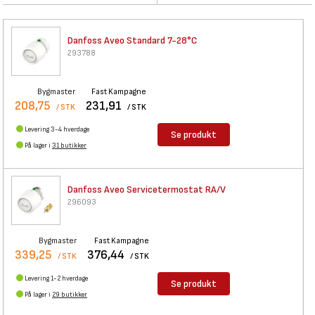
Danfoss Aveo Standard 7-28°C
293788
Bygmaster
Fast Kampagne
208,75
231,91
/ STK
/ STK
Levering 3-4 hverdage
Se produkt
På lager i
31 butikker
Danfoss Aveo Servicetermostat
RA/V
296093
Bygmaster
Fast Kampagne
339,25
376,44
/ STK
/ STK
Levering 1-2 hverdage
Se produkt
På lager i
29 butikker