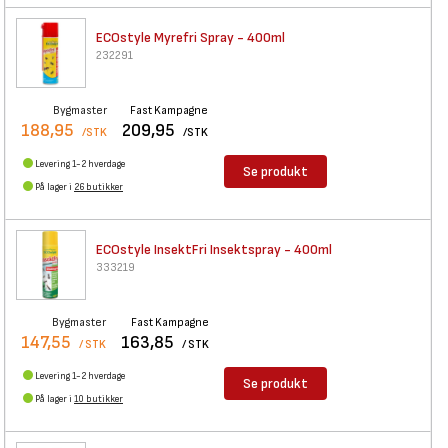
ECOstyle Myrefri Spray - 400ml
232291
Bygmaster
Fast Kampagne
188,95
209,95
/STK
/STK
Levering 1-2 hverdage
Se produkt
På lager i
26 butikker
ECOstyle InsektFri Insektspray
- 400ml
333219
Bygmaster
Fast Kampagne
147,55
163,85
/ STK
/ STK
Levering 1-2 hverdage
Se produkt
På lager i
10 butikker