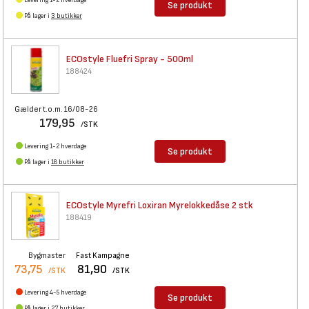
Levering 1-2 hverdage
Se produkt
På lager i
3 butikker
ECOstyle Fluefri Spray - 500ml
188424
Gælder t.o.m. 16/08-26
179,95
/STK
Levering 1-2 hverdage
Se produkt
På lager i
18 butikker
ECOstyle Myrefri Loxiran
Myrelokkedåse 2 stk
188419
Bygmaster
Fast Kampagne
73,75
81,90
/STK
/STK
Levering 4-5 hverdage
Se produkt
På lager i
27 butikker