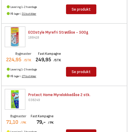
Levering 1-2 hverdage
Se produkt
På lager i
31 butikker
ECOstyle Myrefri Strødåse -
500g
188418
Bygmaster
Fast Kampagne
224,95
249,95
/STK
/STK
Levering 1-2 hverdage
Se produkt
På lager i
27 butikker
Protect Home Myrelokkedåse 2
stk.
038249
Bygmaster
Fast Kampagne
71,10
79,-
/ PK
/ PK