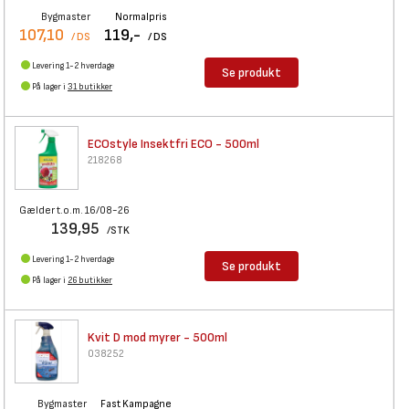
Bygmaster
Normalpris
107,10
119,-
/ DS
/ DS
Levering 1-2 hverdage
Se produkt
På lager i
31 butikker
ECOstyle Insektfri ECO - 500ml
218268
Gælder t.o.m. 16/08-26
139,95
/STK
Levering 1-2 hverdage
Se produkt
På lager i
26 butikker
Kvit D mod myrer - 500ml
038252
Bygmaster
Fast Kampagne