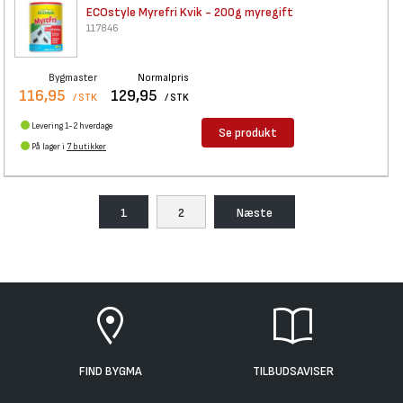
ECOstyle Myrefri Kvik - 200g
myregift
117846
Bygmaster
Normalpris
116,95
129,95
/ STK
/ STK
Levering 1-2 hverdage
Se produkt
På lager i
7 butikker
1
2
Næste
FIND BYGMA
TILBUDSAVISER