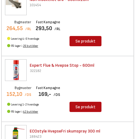
101454
Bygmaster
Fast Kampagne
264,55
293,50
/ RL
/ RL
Levering 4-6 hverdage
Se produkt
På lager i
26 butikker
Expert Flue & Hvepse Stop -
600ml
322182
Bygmaster
Fast Kampagne
152,10
169,-
/ DS
/ DS
Levering 1-2 hverdage
Se produkt
På lager i
42 butikker
ECOstyle HvepseFri skumspray
300 ml
188423