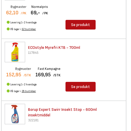
Bygmaster
Normalpris
62,10
69,-
/ PK
/ PK
Levering 1-2 hverdage
Se produkt
På lager i
62 butikker
ECOstyle Myrefri KTB - 700ml
117845
Bygmaster
Fast Kampagne
152,95
169,95
/STK
/STK
Levering 1-2 hverdage
Se produkt
På lager i
28 butikker
Borup Expert Swirr Insekt Stop
- 600ml
insektmiddel
322181