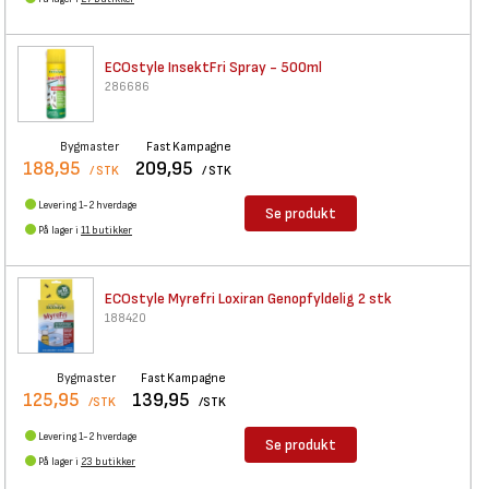
ECOstyle InsektFri Spray -
500ml
286686
Bygmaster
Fast Kampagne
188,95
209,95
/ STK
/ STK
Levering 1-2 hverdage
Se produkt
På lager i
11 butikker
ECOstyle Myrefri Loxiran
Genopfyldelig 2 stk
188420
Bygmaster
Fast Kampagne
125,95
139,95
/STK
/STK
Levering 1-2 hverdage
Se produkt
På lager i
23 butikker