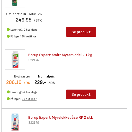
Gælder t.o.m. 16/08-26
249,95
/ STK
Levering 1-2 hverdage
Se produkt
På lager i
28 butikker
Borup Expert Swirr Myremiddel
- 1kg
322174
Bygmaster
Normalpris
206,10
229,-
/ DS
/ DS
Levering 1-2 hverdage
Se produkt
På lager i
37 butikker
Borup Expert Myrelokkedåse RP
2 stk
322179