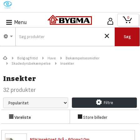
M
0
Menu
Søg
Bolig og fritid
Have
Bekæmpelsesmidler
Skadedyrsbekæmpelse
Insekter
Insekter
32
produkter
Filtre
Vareliste
Store billeder
NSH Insektnet Grå - 60cmx10m