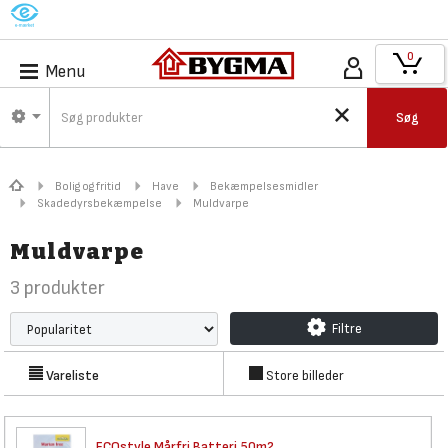
M
0
Menu
Søg
Bolig og fritid
Have
Bekæmpelsesmidler
Skadedyrsbekæmpelse
Muldvarpe
Muldvarpe
3
produkter
Filtre
Vareliste
Store billeder
ECOstyle Mårfri Batteri 50m2