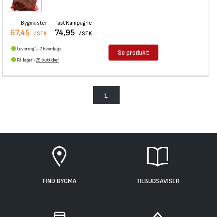
Bygmaster
Fast Kampagne
67,45
74,95
/ STK
/ STK
Levering 1-2 hverdage
Se produkt
På lager i
25 butikker
1
FIND BYGMA
TILBUDSAVISER