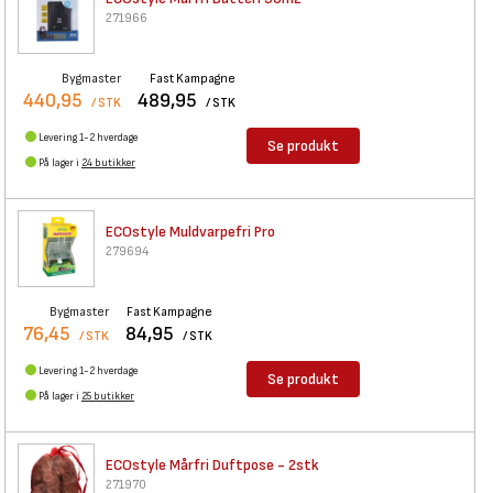
271966
Bygmaster
Fast Kampagne
440,95
489,95
/ STK
/ STK
Levering 1-2 hverdage
Se produkt
På lager i
24 butikker
ECOstyle Muldvarpefri Pro
279694
Bygmaster
Fast Kampagne
76,45
84,95
/ STK
/ STK
Levering 1-2 hverdage
Se produkt
På lager i
25 butikker
ECOstyle Mårfri Duftpose -
2stk
271970