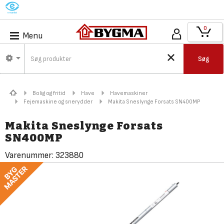
M
0
Menu
Søg
Bolig og fritid
Have
Havemaskiner
Fejemaskine og snerydder
Makita Sneslynge Forsats SN400MP
Makita Sneslynge Forsats
SN400MP
Varenummer:
323880