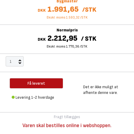
Bygmaster
1.991,65
/
STK
DKK
Ekskl. moms 1.593,32
/
STK
Normalpris
2.212,95
/
STK
DKK
Ekskl. moms 1.770,36
/
STK
Få leveret
Det er ikke muligt at
afhente denne vare.
Levering 1-2 hverdage
Fragt tillægges
Varen skal bestilles online i webshoppen.