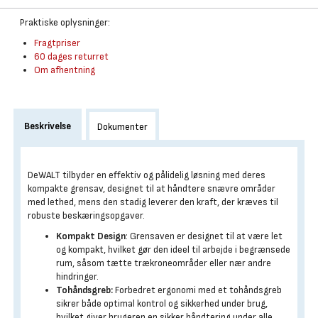
Praktiske oplysninger:
Fragtpriser
60 dages returret
Om afhentning
Beskrivelse
Dokumenter
DeWALT tilbyder en effektiv og pålidelig løsning med deres
kompakte grensav, designet til at håndtere snævre områder
med lethed, mens den stadig leverer den kraft, der kræves til
robuste beskæringsopgaver.
Kompakt Design
: Grensaven er designet til at være let
og kompakt, hvilket gør den ideel til arbejde i begrænsede
rum, såsom tætte trækroneområder eller nær andre
hindringer.
Tohåndsgreb:
Forbedret ergonomi med et tohåndsgreb
sikrer både optimal kontrol og sikkerhed under brug,
hvilket giver brugeren en sikker håndtering under alle