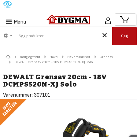
M
0
Menu
Søg
Bolig og fritid
Have
Havemaskiner
Grensav
DEWALT Grensav 20cm - 18V DCMPS520N-XJ Solo
DEWALT Grensav 20cm - 18V
DCMPS520N-XJ Solo
Varenummer:
307101