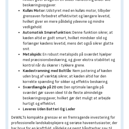
beskæringsopgaver.
Kulløs Motor:
Udstyret med en kulløs motor, tilbyder
grensaven forbedret effektivitet og længere levetid,
hvilket giver en mere pålidelig ydeevne og mindre
vedligehold.
Automatisk Smørefunktion:
Denne funktion sikrer, at
kæden altid er godt smurt, hvilket mindsker slid og
forlænger kædens levetid, mens det også sikrer glatte
snit.
Metalspids:
En robust metalspids på sværdet hjælper
med præcisionsbeskæring, og giver ekstra stabilitet og
kontrol når du skærer i tykkere grene.
Kædestramning med Boltlås
: Nem justering af kæden
uden brug af værktøj sikrer, at kæden altid har den
korrekte spænding for sikker og effektiv beskæring.
Sværdlængde på 20 cm:
Den optimale længde på
sværdet gør saven ideel til de fleste almindelige
beskæringsopgaver, hvilket gør det muligt at arbejde
hurtigt og effektivt.
Leveres Uden Batteri Og Lader
DeWALTs kompakte grensav er en fremragende investering for
professionelle landskabsplejere og seriøse haveentusiaster, der
har brug for en kraftfuld, pålidelig og nemt håndterbar sav til