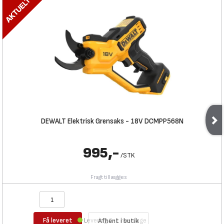
DEWALT Elektrisk Grensaks - 18V DCMPP568N
995,-
/
STK
Fragt tillægges
Få leveret
Levering 0-1 hverdage
Afhent i butik