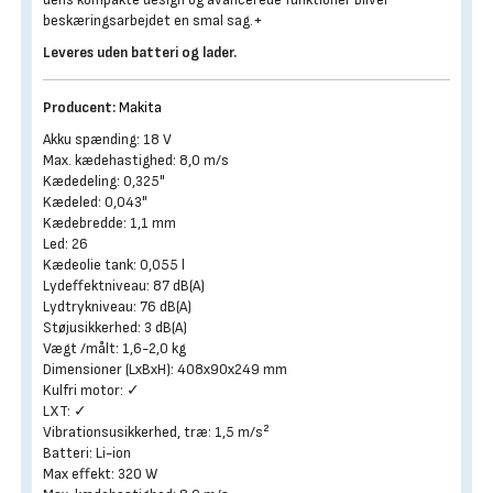
beskæringsarbejdet en smal sag.+
Leveres uden batteri og lader.
Producent:
Makita
Akku spænding: 18 V
Max. kædehastighed: 8,0 m/s
Kædedeling: 0,325"
Kædeled: 0,043"
Kædebredde: 1,1 mm
Led: 26
Kædeolie tank: 0,055 l
Lydeffektniveau: 87 dB(A)
Lydtrykniveau: 76 dB(A)
Støjusikkerhed: 3 dB(A)
Vægt /målt: 1,6-2,0 kg
Dimensioner (LxBxH): 408x90x249 mm
Kulfri motor: ✓
LXT: ✓
Vibrationsusikkerhed, træ: 1,5 m/s²
Batteri: Li-ion
Max effekt: 320 W