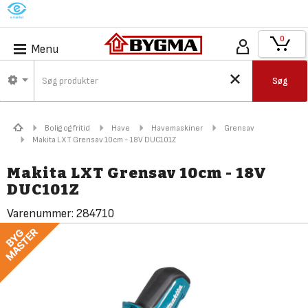
M
0
Menu
Søg
Bolig og fritid
Have
Havemaskiner
Grensav
Makita LXT Grensav 10cm - 18V DUC101Z
Makita LXT Grensav 10cm - 18V
DUC101Z
Varenummer:
284710