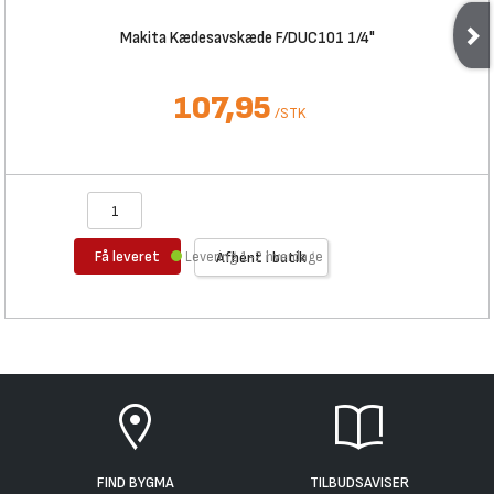
Makita Kædesavskæde F/DUC101 1/4"
107,95
/
STK
Få leveret
Levering 1-2 hverdage
Afhent i butik
FIND BYGMA
TILBUDSAVISER