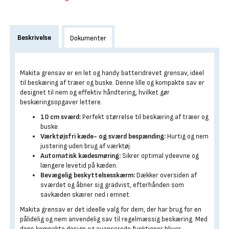
Beskrivelse
Dokumenter
Makita grensav er en let og handy batteridrevet grensav, ideel
til beskæring af træer og buske. Denne lille og kompakte sav er
designet til nem og effektiv håndtering, hvilket gør
beskæringsopgaver lettere.
10 cm sværd:
Perfekt størrelse til beskæring af træer og
buske.
Værktøjsfri kæde- og sværd bespænding:
Hurtig og nem
justering uden brug af værktøj.
Automatisk kædesmøring:
Sikrer optimal ydeevne og
længere levetid på kæden.
Bevægelig beskyttelsesskærm:
Dækker oversiden af
sværdet og åbner sig gradvist, efterhånden som
savkæden skærer ned i emnet.
Makita grensav er det ideelle valg for dem, der har brug for en
pålidelig og nem anvendelig sav til regelmæssig beskæring. Med
dens kompakte design og avancerede funktioner bliver