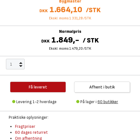
Bygmaster
1.664,10
/
STK
DKK
Ekskl. moms 1.331,28
/
STK
Normalpris
1.849,-
/
STK
DKK
Ekskl. moms 1.479,20
/
STK
Få leveret
Afhent i butik
Levering 1-2 hverdage
På lager i
60 butikker
Praktiske oplysninger:
Fragtpriser
60 dages returret
Om afhentning