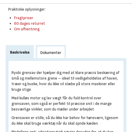
Praktiske oplysninger:
Fragtpriser
60 dages returret
Om afhentning
Beskrivelse
Dokumenter
Ryobi grensav der hjælper dig med at klare præcis beskæring af
små og mellemstore grene – ideel til vedligeholdelse af haven,
træer og buske, hvor du ikke vil slæbe på store maskiner eller
bruge stige.
Med kulløs motor og lav vægt får du fuld kontrol over
grensaven, som også er perfekt til præcise snit i de mange
besværlige vinkler, som du møder under arbejdet.
Grensaven er stille, så du ikke har behov for høreværn, ligesom
du ikke skal bruge værktøj når du skal spnde kæden.
Modellens anti-vibrationsgreb sørger desuden for, at du kan