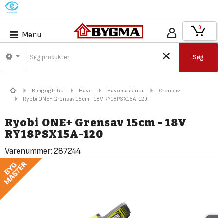
M
0
Menu
Søg
Bolig og fritid
Have
Havemaskiner
Grensav
Ryobi ONE+ Grensav 15cm - 18V RY18PSX15A-120
Ryobi ONE+ Grensav 15cm - 18V
RY18PSX15A-120
Varenummer:
287244