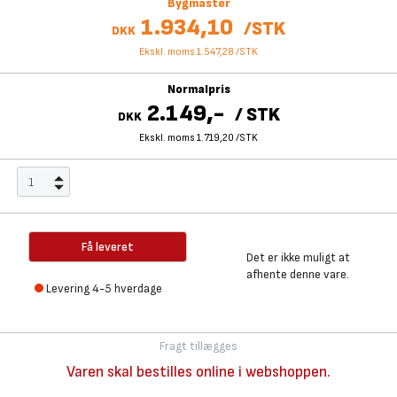
Bygmaster
1.934,10
/
STK
DKK
Ekskl. moms 1.547,28
/
STK
Normalpris
2.149,-
/
STK
DKK
Ekskl. moms 1.719,20
/
STK
Få leveret
Det er ikke muligt at
afhente denne vare.
Levering 4-5 hverdage
Fragt tillægges
Varen skal bestilles online i webshoppen.